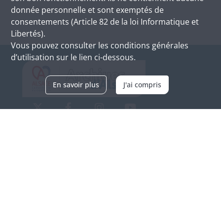
donnée personnelle et sont exemptés de
consentements (Article 82 de la loi Informatique et
Libertés).
Vous pouvez consulter les conditions générales
d’utilisation sur le lien ci-dessous.
En savoir plus
J'ai compris
Archives d'Alsace - Site de Colmar
Bâtiment M / Cité administrative
3, rue Fleischhauer
F-68026 COLMAR
(+33) 3 89 21 97 00
Nous contacter