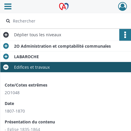
Ouvrir le menu déroulant
Archives Alsace - Colmar
Déplier
tous les niveaux
2O Administration et comptabilité communales
LABAROCHE
Edifices et travaux
Cote/Cotes extrêmes
2O1048
Date
1807-1870
Présentation du contenu
- Eglise 1835-1864