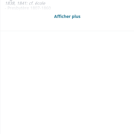
1838, 1841: cf. école
- Presbytère 1807-1860
1838: cf. école
Afficher plus
- Ecoles, école de La Chapelle, cimetière 1828-1870
- Maison forestière 1864-1867
1864: plan de masse
- Beffroi 1830-1845
- Fontaine 1841
- Maison de police du canton de lapoutroie 1820