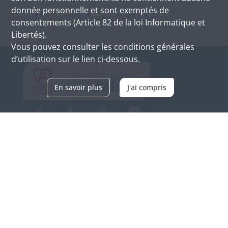
donnée personnelle et sont exemptés de
consentements (Article 82 de la loi Informatique et
Libertés).
Vous pouvez consulter les conditions générales
d’utilisation sur le lien ci-dessous.
En savoir plus
J'ai compris
Archives d'Alsace - Site de Colmar
Bâtiment M / Cité administrative
3, rue Fleischhauer
F-68026 COLMAR
(+33) 3 89 21 97 00
Nous contacter