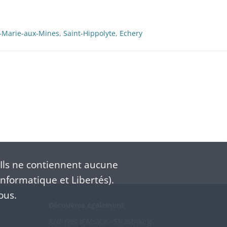
-Marie-aux-Mines
,
Saint-Hippolyte
,
Echery
Ils ne contiennent aucune
nformatique et Libertés).
ous.
Découvrez également
Archives d'Alsace - Strasbourg