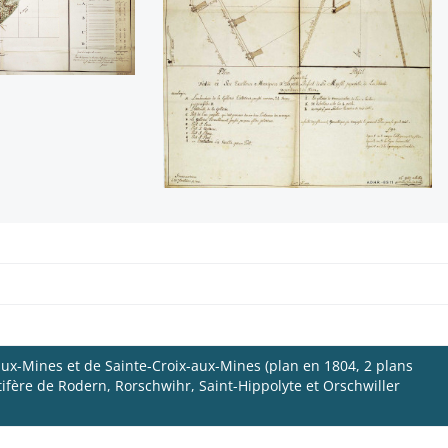
aux-Mines et de Sainte-Croix-aux-Mines (plan en 1804, 2 plans
ifère de Rodern, Rorschwihr, Saint-Hippolyte et Orschwiller