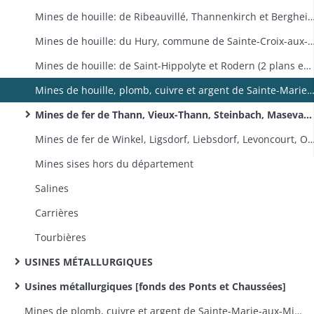
Mines de houille: de Ribeauvillé, Thannenkirch et Bergheim (2 plans en 1809) (1809-1818); de Cernay, Steinbach, Uffholt
Mines de houille: du Hury, commune de Sainte-Croi
Mines de houille: de Saint-Hippolyte et Rodern (2 plans en 1810, plan et coupe en 1853-1854)(1800-1865); de Bourbach-le-Bas, Bourbach-le-Haut, Wegscheid, Kirchberg, Niederbruck, Sickert, Masevaux et Sentheim (1816-1817); de Cornol (1813)
Mines de houille, plomb, cuivre et argent de Sainte-Marie-aux-Mines et de Sainte-Croix-aux-Mines (plan en 1804, 2 plans en 1810, plan vers 1870) (1803-1870); mine de plomb argentifère de Rodern, Rorschwihr, Saint-Hippolyte et Orschwiller (p
Mines de fer de Thann, Vieux-Thann, Steinbach, Masevaux, Rammersmatt, Bourbach-le-Bas, Bourbach-le-Haut et Oberbruck concédées au sieur Voyer d'Argenson, maître de forges à Oberbruck et propriétaire du haut-fourneau de Masevaux, puis à son successeur le duc de Broglie; litige avec les maîtres de forges Stehelin et Hueber de Willer-sur-Thur et Bitschwiller-lès Thann
Mines de fer de Winkel, Ligsdorf, Liebsdorf, Levoncourt, Oberlarg, Courtavon et Bouxwiller concédées au maître de forges Paravicini de Lucelle (plan de toutes ces mines, sauf Bouxwiller, en 1829; plan de la mine de Winkel en 1835, en 1844 et en 1846) (1828-1854); de Bethoncourt concédées aux propriétaires des forges d'Audincourt (1812); des arrondissements de Delémont et Porrentruy concédées aux maîtres de for
Mines sises hors du département
Salines
Carrières
Tourbières
USINES MÉTALLURGIQUES
Usines métallurgiques [fonds des Ponts et Chaussées]
Mines de plomb, cuivre et argent de Sainte-Marie-aux-Mines [fonds des Ponts et Chaussées]