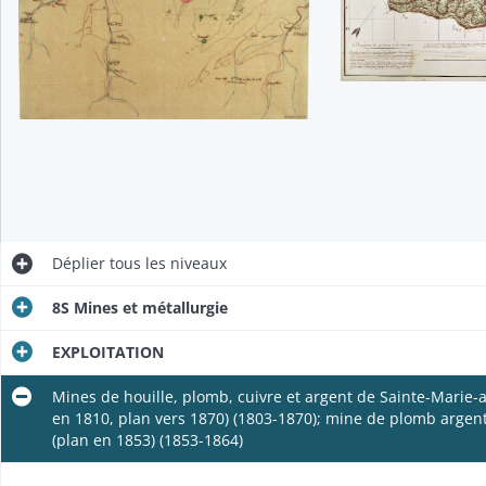
z et Wattwiller (1805-1840)
x-aux-Mines
lan en 1853) (1853-1864)
ges de Bellefontaine, Corendlin et Undervilliers (plan en 1806, 2 plans en 1811) (1802-1813)
Déplier
tous les niveaux
8S Mines et métallurgie
EXPLOITATION
Mines de houille, plomb, cuivre et argent de Sainte-Marie-
en 1810, plan vers 1870) (1803-1870); mine de plomb argent
(plan en 1853) (1853-1864)