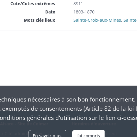
Cote/Cotes extrêmes
8S11
Date
1803-1870
Mots clés lieux
Sainte-Croix-aux-Mines
,
Sainte
chniques nécessaires à son bon fonctionnement. 
exemptés de consentements (Article 82 de la loi I
nditions générales d’utilisation sur le lien ci-dess
Alsace - Site de Colmar
Horaires d'ouverture
/ Cité administrative
Du mardi au vendredi
En savoir plus
J'ai compris