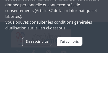
donnée personnelle et sont exemptés de
consentements (Article 82 de la loi Informatique et
Libertés).
Vous pouvez consulter les conditions générales
d’utilisation sur le lien ci-dessous.
En savoir plus
J'ai compris
Archives d'Alsace - Site de Colmar
Bâtiment M / Cité administrative
3, rue Fleischhauer
F-68026 COLMAR
(+33) 3 89 21 97 00
Nous contacter