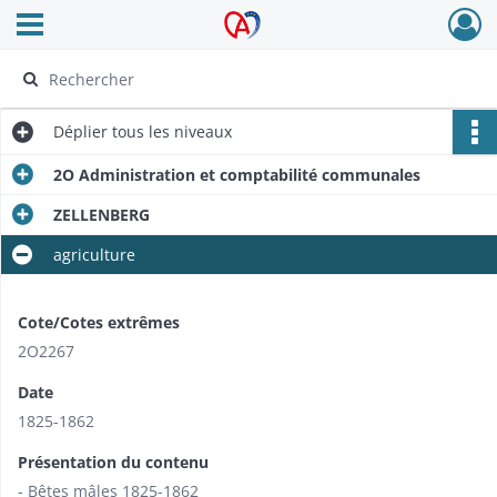
Ouvrir le menu déroulant
Archives Alsace - Colmar
Déplier
tous les niveaux
2O Administration et comptabilité communales
ZELLENBERG
agriculture
Cote/Cotes extrêmes
2O2267
Date
1825-1862
Présentation du contenu
- Bêtes mâles 1825-1862