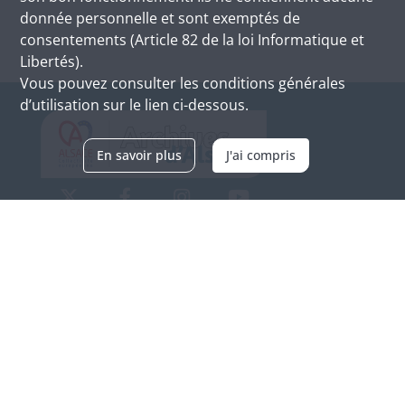
donnée personnelle et sont exemptés de
consentements (Article 82 de la loi Informatique et
Libertés).
Vous pouvez consulter les conditions générales
d’utilisation sur le lien ci-dessous.
En savoir plus
J'ai compris
Archives d'Alsace - Site de Colmar
Bâtiment M / Cité administrative
3, rue Fleischhauer
F-68026 COLMAR
(+33) 3 89 21 97 00
Nous contacter