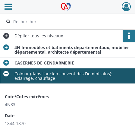
Ouvrir le menu déroulant
Archives Alsace - Colmar
Déplier
tous les niveaux
4N Immeubles et bâtiments départementaux, mobilier
départemental, architecte départemental
CASERNES DE GENDARMERIE
Colmar (dans l'ancien couvent des Dominicains):
éclairage, chauffage
Cote/Cotes extrêmes
4N83
Date
1844-1870