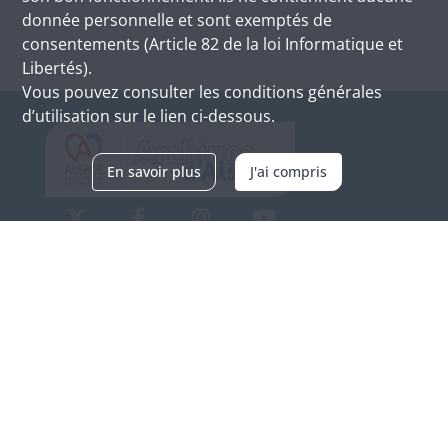
donnée personnelle et sont exemptés de
consentements (Article 82 de la loi Informatique et
Libertés).
Vous pouvez consulter les conditions générales
d’utilisation sur le lien ci-dessous.
En savoir plus
J'ai compris
Archives d'Alsace - Site de Colmar
Bâtiment M / Cité administrative
3, rue Fleischhauer
F-68026 COLMAR
(+33) 3 89 21 97 00
Nous contacter