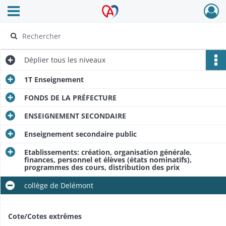
Ouvrir le menu déroulant
Archives Alsace - Colmar
Déplier
tous les niveaux
1T Enseignement
FONDS DE LA PRÉFECTURE
ENSEIGNEMENT SECONDAIRE
Enseignement secondaire public
Etablissements: création, organisation générale,
finances, personnel et élèves (états nominatifs),
programmes des cours, distribution des prix
collège de Delémont
Cote/Cotes extrêmes