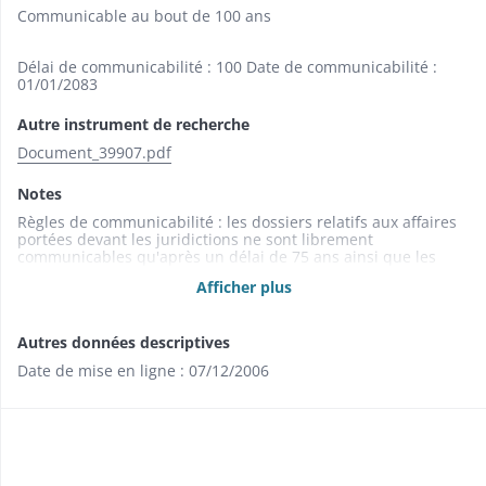
Communicable au bout de 100 ans
Délai de communicabilité : 100 Date de communicabilité :
01/01/2083
Autre instrument de recherche
Document_39907.pdf
Notes
Règles de communicabilité : les dossiers relatifs aux affaires
portées devant les juridictions ne sont librement
communicables qu'après un délai de 75 ans ainsi que les
jugements qui bénéficient de dispositions particulières ; le
Afficher plus
délai est de 100 ans pour les affaires concernant les mineurs
et pour celles dont la communication porte atteinte à
l'intimité de la vie sexuelle des personnes (Art. L 213-2 du
Autres données descriptives
Code du Patrimoine).
Date de mise en ligne : 07/12/2006