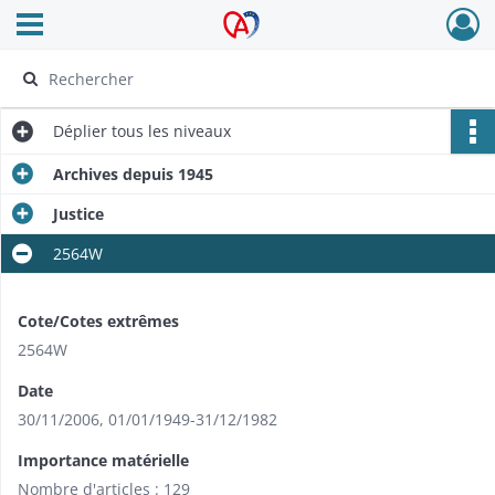
Ouvrir le menu déroulant
Archives Alsace - Colmar
Déplier
tous les niveaux
Archives depuis 1945
Justice
2564W
Cote/Cotes extrêmes
2564W
Date
30/11/2006
,
01/01/1949-31/12/1982
Importance matérielle
Nombre d'articles : 129