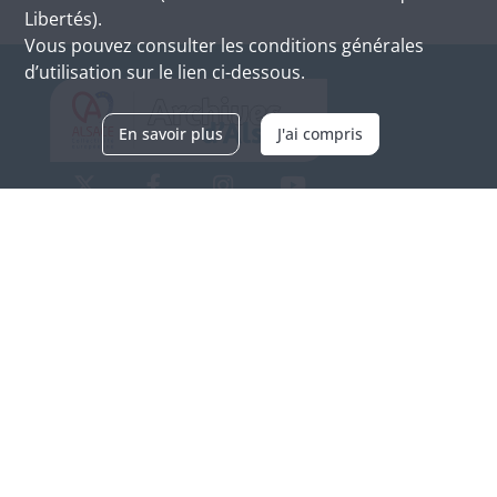
Libertés).
Vous pouvez consulter les conditions générales
d’utilisation sur le lien ci-dessous.
En savoir plus
J'ai compris
Archives d'Alsace - Site de Colmar
Bâtiment M / Cité administrative
3, rue Fleischhauer
F-68026 COLMAR
(+33) 3 89 21 97 00
Nous contacter
Horaires d'ouverture