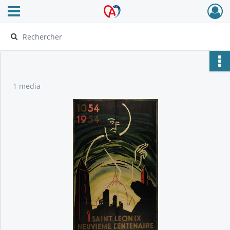
Ouvrir le menu déroulant
Archives Alsace - Colmar
1 media