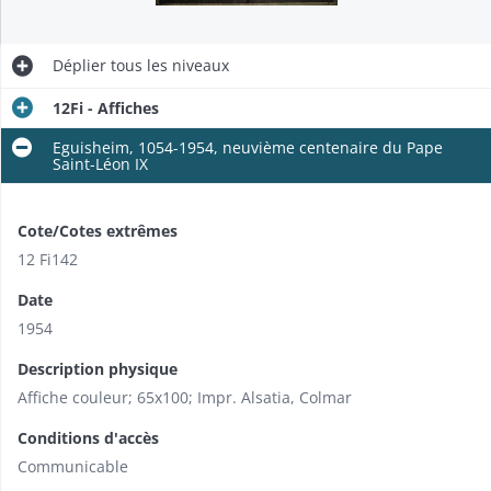
Déplier
tous les niveaux
12Fi - Affiches
Eguisheim, 1054-1954, neuvième centenaire du Pape
Saint-Léon IX
Cote/Cotes extrêmes
12 Fi142
Date
1954
Description physique
Affiche couleur; 65x100; Impr. Alsatia, Colmar
Conditions d'accès
Communicable