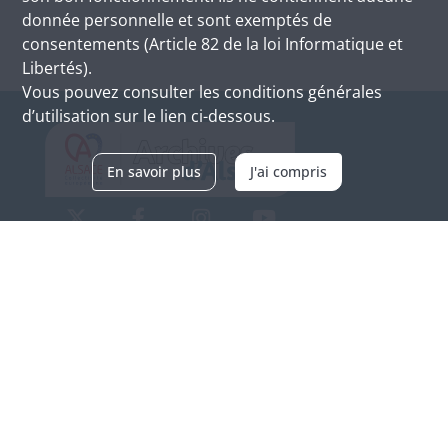
donnée personnelle et sont exemptés de
consentements (Article 82 de la loi Informatique et
Libertés).
Vous pouvez consulter les conditions générales
d’utilisation sur le lien ci-dessous.
En savoir plus
J'ai compris
Archives d'Alsace - Site de Colmar
Bâtiment M / Cité administrative
3, rue Fleischhauer
F-68026 COLMAR
(+33) 3 89 21 97 00
Nous contacter