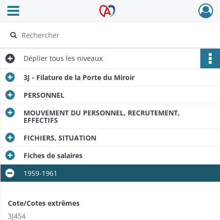
Ouvrir le menu déroulant
Archives Alsace - Colmar
Déplier
tous les niveaux
3J - Filature de la Porte du Miroir
PERSONNEL
MOUVEMENT DU PERSONNEL, RECRUTEMENT,
EFFECTIFS
FICHIERS, SITUATION
Fiches de salaires
1959-1961
Cote/Cotes extrêmes
3J454