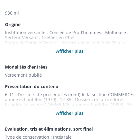
936 ml
Origine
Institution versante : Conseil de Prud'hommes - Mulhouse
Secteur Versant : Greffier en Chef
Status du Service Versant : Service déconcentré de l'Etat à
compétence départementale
Afficher plus
Status du service producteur : Conseil de Prud'hommes -
Mulhouse
Service Producteur : Greffier en Chef
Modalités d'entrées
Versement publié
Présentation du contenu
6-11 : Dossiers de procédures (fond)de la section COMMERCE,
année échantillon (1979) ; 12-35 : Dossiers de procédures
(fond)de la section COMMERCE, année échantillon (1989) ; 36-
47 : Dossiers de procédures (fond)de la section INDUSTRIE,
Afficher plus
année échantillon (1979) ; 48-62 : Dossiers de procédures
(fond)de la section INDUSTRIE, année échantillon (1989) ; 63-
69 : Dossiers de procédures (fond)de la section ACTIVITES
Évaluation, tris et éliminations, sort final
DIVERSES, année échantillon (1989) ; 70-78 : Dossiers de
procédures (fond)de la section ENCADREMENT, année
Type de conservation : Intégrale