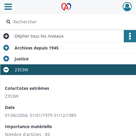
Ouvrir le menu déroulant
Archives Alsace - Colmar
Déplier
tous les niveaux
Archives depuis 1945
Justice
2353W
Cote/Cotes extrêmes
2353W
Date
01/06/2004
,
01/01/1979-31/12/1989
Importance matérielle
Nombre d'articles : 89