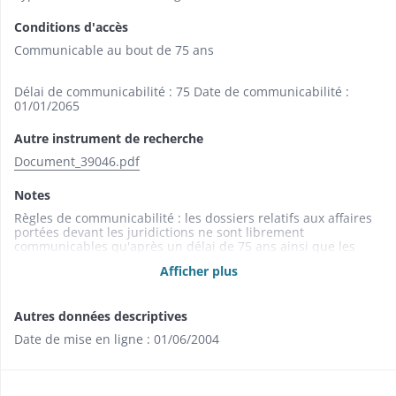
échantillon (1989)
Conditions d'accès
Communicable au bout de 75 ans
Délai de communicabilité : 75 Date de communicabilité :
01/01/2065
Autre instrument de recherche
Document_39046.pdf
Notes
Règles de communicabilité : les dossiers relatifs aux affaires
portées devant les juridictions ne sont librement
communicables qu'après un délai de 75 ans ainsi que les
jugements qui bénéficient de dispositions particulières ; le
Afficher plus
délai est de 100 ans pour les affaires concernant les mineurs
et pour celles dont la communication porte atteinte à
l'intimité de la vie sexuelle des personnes (Art. L 213-2 du
Autres données descriptives
Code du Patrimoine).
Date de mise en ligne : 01/06/2004