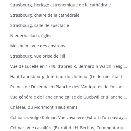
Strasbourg, horloge astronomique de la cathédrale
Strasbourg, chaire de la cathédrale
Strasbourg, salle de spectacle
Niederhaslach, église
Molsheim, vue des environs
Strasbourg, vue prise de l'Ill
Vue de Lucelle en 1749, d'après R. Bernardin Walch, religieux de ce monastère
Haut-Landsbourg. Intérieur du château. (Le dernier état figure dans les "Antiquités de l'Alsace" de Golbéry, pl. 14)
Ruines de Dusenbach (Planche des "Antiquités de l'Alsace" de Golbéry, n° 5
Vue générale de l'ancienne église de Guebwiller (Planche des "Antiquités de l'Alsace" de Golbéry, n° 27
Château du Morimont (Haut-Rhin)
Colmaria, vulgo Kolmar. Vue cavalière (Extrait d'un ouvrage de géographie de Braun u. Hogenberg, vers 1575). Texte français au verso.
Colmar. Vue cavalière (Extrait de H. Bertius, Commentarium Rerum Germanicarum, liber III, p. 500. Amsterdam 1616). Texte latin