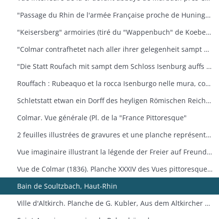
"Passage du Rhin de l'armée Française proche de Huninguen et la rencontre qu'elle eut ensuite avec celle de l'Empereur, arrivé le 14 octobre 1702 après midi"
"Keisersberg" armoiries (tiré du "Wappenbuch" de Koebel, Jiii, 1545). Au v° Ratisbonne
"Colmar contrafhetet nach aller ihrer gelegenheit sampt umbligenden landschafft" Vue cavalière. (Extr. de la "Cosmographie universelle" de S. Munster, III. Buch", von dem Teüschen land" DCLII-DCLIII, 1548). Texte all. an v°
"Die Statt Roufach mit sampt dem Schloss Isenburg auffs fleissigest nach jetsiger Gelegenheit contrafehtet" Vue cavalière (Extr. de la "Cosmographie universelle" de S. Munster, III. Buch", von dem Teüschen land" DCLIIII- delv, 1548). Texte all. an v°
Rouffach : Rubeaquo et la rocca Isenburgo nelle mura, come si trova à nostra età veramente espressa. Vue cavalière. (Ext. De la Cosmographie universelle de S. Munster, Lib. III Della Germania, p. 504-505. Texte italien an v°
Schletstatt etwan ein Dorff des heyligen Römischen Reichs : aber jetzt ein zieliehe Statt. (Extr. de la "Cosmographie universelle" de S. Munster, III. Buch", von dem Teüschen land" DCLII-DCLIII, 1548) Texte all. An v°
Colmar. Vue générale (Pl. de la "France Pittoresque"
2 feuilles illustrées de gravures et une planche représentant le Hugstein près de Guebwiller (haut-Rhin), entrée principale. Elles doivent faire partie d'un ouvrage général sur le Hugstein
Vue imaginaire illustrant la légende der Freier auf Freundstein
Vue de Colmar (1836). Planche XXXIV des Vues pittoresques de Rothmuller
Bain de Soultzbach, Haut-Rhin
Ville d'Altkirch. Planche de G. Kubler, Aus dem Altkircher Archiv (1912)