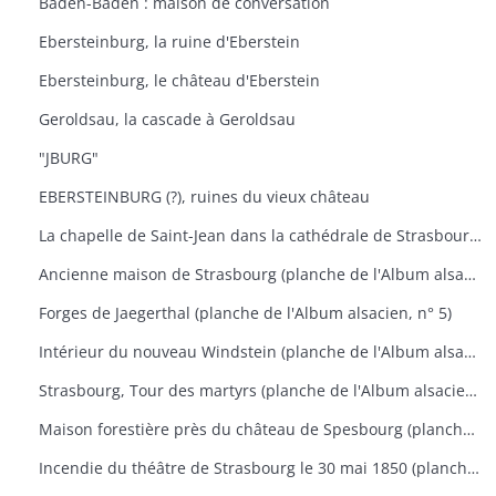
Baden-Baden : maison de conversation
Ebersteinburg, la ruine d'Eberstein
Ebersteinburg, le château d'Eberstein
Geroldsau, la cascade à Geroldsau
"JBURG"
EBERSTEINBURG (?), ruines du vieux château
La chapelle de Saint-Jean dans la cathédrale de Strasbourg (planche de l'Album alsacien, n° 3)
Ancienne maison de Strasbourg (planche de l'Album alsacien, n° 4)
Forges de Jaegerthal (planche de l'Album alsacien, n° 5)
Intérieur du nouveau Windstein (planche de l'Album alsacien, n° 13)
Strasbourg, Tour des martyrs (planche de l'Album alsacien, n° 17)
Maison forestière près du château de Spesbourg (planche de l'Album alsacien, n° 18)
Incendie du théâtre de Strasbourg le 30 mai 1850 (planche de l'Album alsacien, n° 29)