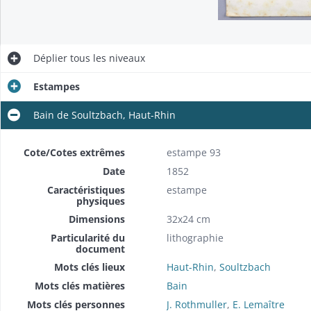
Déplier
tous les niveaux
Estampes
Bain de Soultzbach, Haut-Rhin
Cote/Cotes extrêmes
estampe 93
Date
1852
Caractéristiques
estampe
physiques
Dimensions
32x24 cm
Particularité du
lithographie
document
Mots clés lieux
Haut-Rhin
,
Soultzbach
Mots clés matières
Bain
Mots clés personnes
J. Rothmuller
,
E. Lemaître