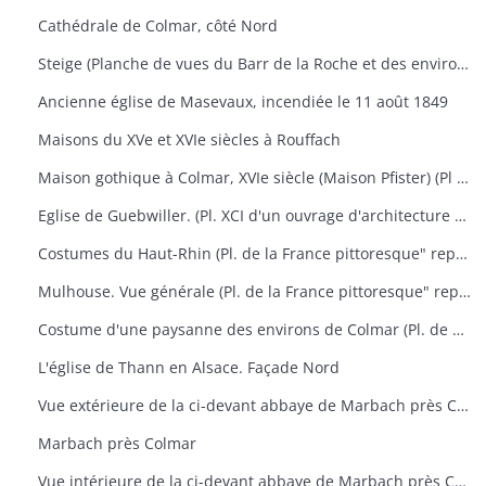
Cathédrale de Colmar, côté Nord
Steige (Planche de vues du Barr de la Roche et des environs)
Ancienne église de Masevaux, incendiée le 11 août 1849
Maisons du XVe et XVIe siècles à Rouffach
Maison gothique à Colmar, XVIe siècle (Maison Pfister) (Pl XCV d'un ouvrage d'architecture représentant aussi le portail des chartreux à Dijon, la chapelle de Pagny-le-Château et le manoir St-Ouen près Château Gontier
Eglise de Guebwiller. (Pl. XCI d'un ouvrage d'architecture représentant aussi l'église de Rosheim)
Costumes du Haut-Rhin (Pl. de la France pittoresque" représentant aussi Ferrette, vue générale de la ville et du château)
Mulhouse. Vue générale (Pl. de la France pittoresque" représentant aussi des portraits de Rapp et de Lefebre) + 1 photographie
Costume d'une paysanne des environs de Colmar (Pl. de Costumes de divers pays" n° 51) + 1 photographie
L'église de Thann en Alsace. Façade Nord
Vue extérieure de la ci-devant abbaye de Marbach près Colmar
Marbach près Colmar
Vue intérieure de la ci-devant abbaye de Marbach près Colmar