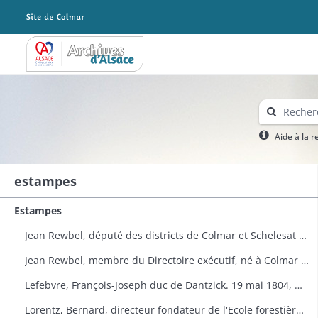
Archives Alsace - Colmar
Aide à la 
estampes
Estampes
Jean Rewbel, député des districts de Colmar et Schelesat à l'Assemblée nationale en 1789. Portrait
Jean Rewbel, membre du Directoire exécutif, né à Colmar en 1746. Portrait
Lefebvre, François-Joseph duc de Dantzick. 19 mai 1804, maréchal de France. Portrait (Planche de la Galerie historique de Versailles n° 1539)
Lorentz, Bernard, directeur fondateur de l'Ecole forestière à Nancy. Portrait