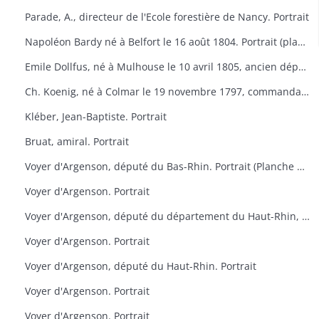
Parade, A., directeur de l'Ecole forestière de Nancy. Portrait
Napoléon Bardy né à Belfort le 16 août 1804. Portrait (planche de la Galerie des représentants du peuple, 1848)
Emile Dollfus, né à Mulhouse le 10 avril 1805, ancien député. Portrait (planche de la Galerie des représentants du peuple, 1848)
Ch. Koenig, né à Colmar le 19 novembre 1797, commandant de la Garde nationale de Colmar. Portrait (planche de la Galerie des représentants du peuple, 1848)
Kléber, Jean-Baptiste. Portrait
Bruat, amiral. Portrait
Voyer d'Argenson, député du Bas-Rhin. Portrait (Planche des Défenseurs des prévenus d'avril)
Voyer d'Argenson. Portrait
Voyer d'Argenson, député du département du Haut-Rhin, élu en 1817. Portrait
Voyer d'Argenson. Portrait
Voyer d'Argenson, député du Haut-Rhin. Portrait
Voyer d'Argenson. Portrait
Voyer d'Argenson. Portrait