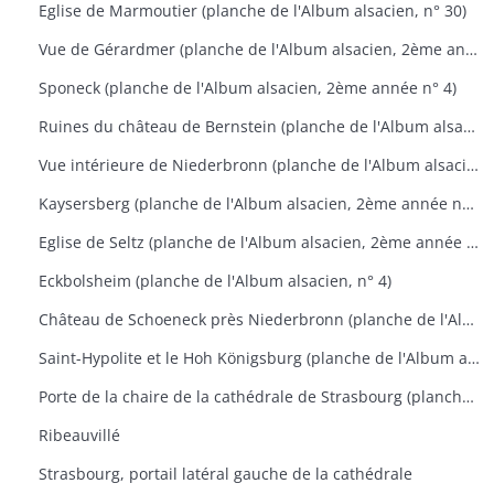
Eglise de Marmoutier (planche de l'Album alsacien, n° 30)
Vue de Gérardmer (planche de l'Album alsacien, 2ème année n°1)
Sponeck (planche de l'Album alsacien, 2ème année n° 4)
Ruines du château de Bernstein (planche de l'Album alsacien, 2ème année n° 9)
Vue intérieure de Niederbronn (planche de l'Album alsacien, 2ème année n° 11)
Kaysersberg (planche de l'Album alsacien, 2ème année n° 17)
Eglise de Seltz (planche de l'Album alsacien, 2ème année n° 24)
Eckbolsheim (planche de l'Album alsacien, n° 4)
Château de Schoeneck près Niederbronn (planche de l'Album alsacien, n° 4)
Saint-Hypolite et le Hoh Königsburg (planche de l'Album alsacien, n° 22)
Porte de la chaire de la cathédrale de Strasbourg (planche de l'Album alsacien, n° 28)
Ribeauvillé
Strasbourg, portail latéral gauche de la cathédrale