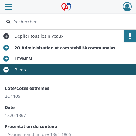
Ouvrir le menu déroulant
Archives Alsace - Colmar
Déplier
tous les niveaux
2O Administration et comptabilité communales
LEYMEN
Biens
Cote/Cotes extrêmes
2O1105
Date
1826-1867
Présentation du contenu
- Acquisition d'un pré 1864-1865