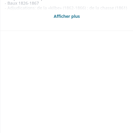
- Baux 1826-1867
- Adjudications: de la «kilbe» (1862-1866) ; de la chasse (1861)
1861-1866
Afficher plus
- Etats des propriétés foncières, rentes et créances mobilières
1836, 1860-1862, 1864-1866
- Anticipations, abornements 1840-1860