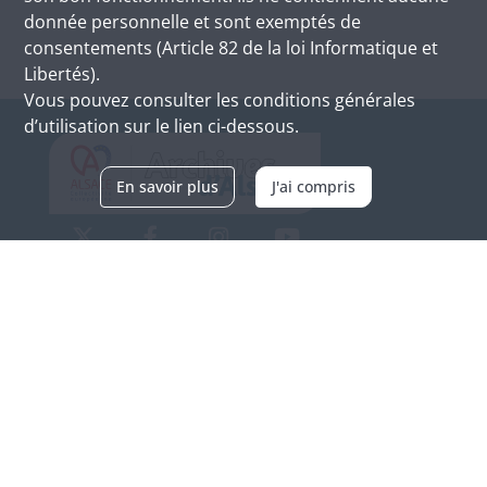
donnée personnelle et sont exemptés de
consentements (Article 82 de la loi Informatique et
Libertés).
Vous pouvez consulter les conditions générales
d’utilisation sur le lien ci-dessous.
En savoir plus
J'ai compris
Archives d'Alsace - Site de Colmar
Bâtiment M / Cité administrative
3, rue Fleischhauer
F-68026 COLMAR
(+33) 3 89 21 97 00
Nous contacter