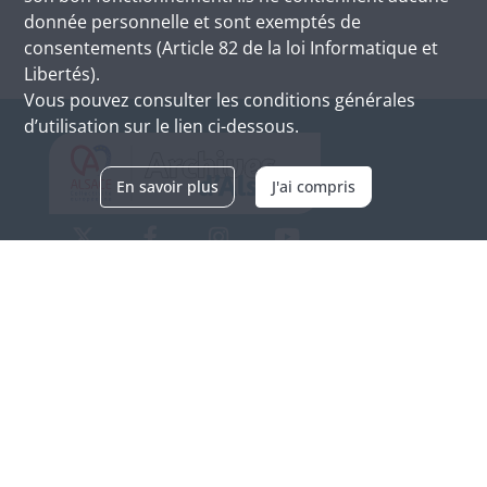
donnée personnelle et sont exemptés de
consentements (Article 82 de la loi Informatique et
Libertés).
Vous pouvez consulter les conditions générales
d’utilisation sur le lien ci-dessous.
En savoir plus
J'ai compris
Archives d'Alsace - Site de Colmar
Bâtiment M / Cité administrative
3, rue Fleischhauer
F-68026 COLMAR
(+33) 3 89 21 97 00
Nous contacter