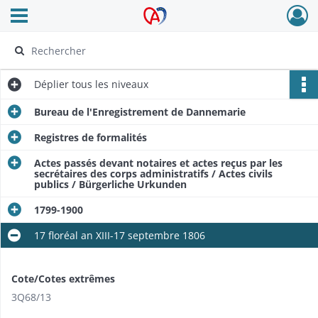
Ouvrir le menu déroulant
Archives Alsace - Colmar
Déplier
tous les niveaux
Bureau de l'Enregistrement de Dannemarie
Registres de formalités
Actes passés devant notaires et actes reçus par les
secrétaires des corps administratifs / Actes civils
publics / Bürgerliche Urkunden
1799-1900
17 floréal an XIII-17 septembre 1806
Cote/Cotes extrêmes
3Q68/13