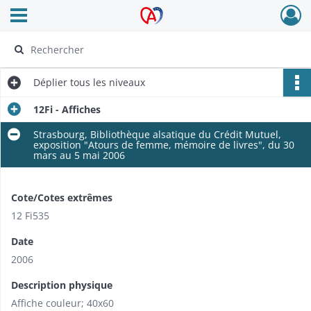
Ouvrir le menu déroulant
Archives Alsace - Colmar
Déplier
tous les niveaux
12Fi - Affiches
Strasbourg, Bibliothèque alsatique du Crédit Mutuel,
exposition "Atours de femme, mémoire de livres", du 30
mars au 5 mai 2006
Cote/Cotes extrêmes
12 Fi535
Date
2006
Description physique
Affiche couleur; 40x60