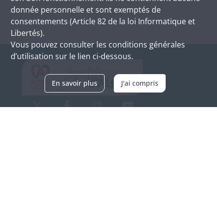
donnée personnelle et sont exemptés de
consentements (Article 82 de la loi Informatique et
Libertés).
Vous pouvez consulter les conditions générales
d’utilisation sur le lien ci-dessous.
En savoir plus
J'ai compris
Archives d'Alsace - Site de Colmar
Bâtiment M / Cité administrative
3, rue Fleischhauer
F-68026 COLMAR
(+33) 3 89 21 97 00
Nous contacter