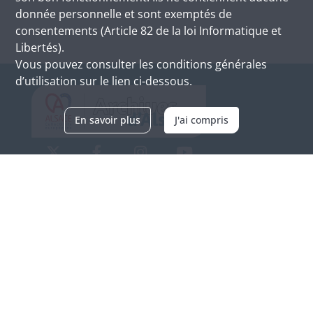
donnée personnelle et sont exemptés de
consentements (Article 82 de la loi Informatique et
Libertés).
Vous pouvez consulter les conditions générales
d’utilisation sur le lien ci-dessous.
En savoir plus
J'ai compris
Archives d'Alsace - Site de Colmar
Bâtiment M / Cité administrative
3, rue Fleischhauer
F-68026 COLMAR
(+33) 3 89 21 97 00
Nous contacter