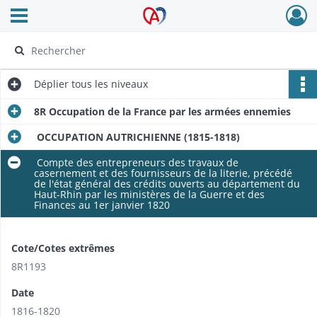
Ouvrir le menu déroulant
Archives Alsace - Colmar
Déplier
tous les niveaux
8R Occupation de la France par les armées ennemies
OCCUPATION AUTRICHIENNE (1815-1818)
Compte des entrepreneurs des travaux de
casernement et des fournisseurs de la literie, précédé
de l'état général des crédits ouverts au département du
Haut-Rhin par les ministères de la Guerre et des
Finances au 1er janvier 1820
Cote/Cotes extrêmes
8R1193
Date
1816-1820