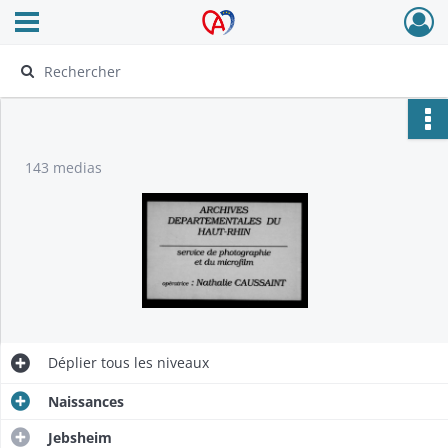
Ouvrir le menu déroulant
Archives Alsace - Colmar
143 medias
Déplier
tous les niveaux
Naissances
Jebsheim