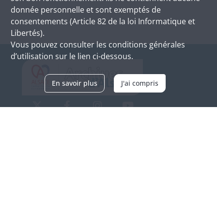
donnée personnelle et sont exemptés de
consentements (Article 82 de la loi Informatique et
Libertés).
Vous pouvez consulter les conditions générales
d’utilisation sur le lien ci-dessous.
En savoir plus
J'ai compris
Archives d'Alsace - Site de Colmar
Bâtiment M / Cité administrative
3, rue Fleischhauer
F-68026 COLMAR
(+33) 3 89 21 97 00
Nous contacter