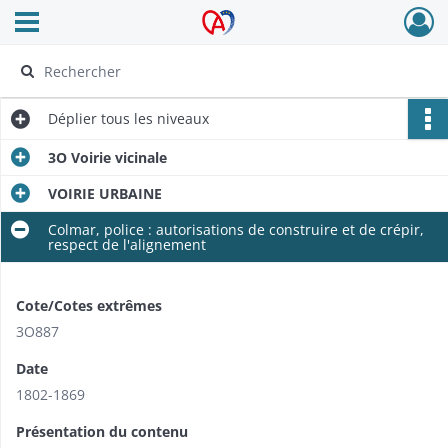
Ouvrir le menu déroulant
Archives Alsace - Colmar
Déplier
tous les niveaux
3O Voirie vicinale
VOIRIE URBAINE
Colmar, police : autorisations de construire et de crépir,
respect de l'alignement
Cote/Cotes extrêmes
3O887
Date
1802-1869
Présentation du contenu