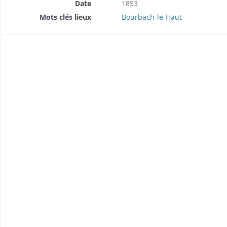
Date
1853
Mots clés lieux
Bourbach-le-Haut
brique (1857-1858).
 (1849).