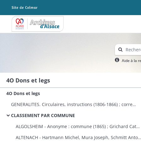
Archives Alsace - Colmar
Aide à la 
4O Dons et legs
4O Dons et legs
GENERALITES. Circulaires, instructions (1806-1866) ; correspondance avec le préfet (1823-1870) ; dons à plusieurs communes et établissements publics (1808-1870) ; états des dons et legs faits aux établissements religieux et publics (1823-1870).
CLASSEMENT PAR COMMUNE
ALGOLSHEIM - Anonyme : commune (1865) ; Grichard Catherine : caisse des pauvres protestants d'Algolsheim et de Volgelsheim (1853).
ALTENACH - Hartmann Michel, Mura Joseph, Schmitt Antoine, Reinauer Joseph : fabrique (1821), Koegler Anne, épouse Fleury : fabriqu