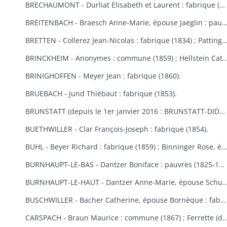
BRECHAUMONT - Durliat Elisabeth et Laurent : fabrique (1851-1856) ; Gerber Catherine : fabrique (1860).
BREITENBACH - Braesch Anne-Marie, épouse Jaeglin : pauvres (1856) ; Wodey Martin : commun
BRETTEN - Collerez Jean-Nicolas : fabrique (1834) ; Pattingre : fabrique et pauvres (1828) ; Suisse Rémy : fabr
BRINCKHEIM - Anonymes : commune (1859) ; Hellstein Catherine, épouse Spery, Spery Joseph : fabrique (1823) ; Stoecklin Joseph : fabrique (1828) ; Wespisser Bernard, Baum
BRINIGHOFFEN - Meyer Jean : fabrique (1860).
BRUEBACH - Jund Thiébaut : fabrique (1853).
BRUNSTATT (depuis le 1er janvier 2016 : BRUNSTATT-DIDENHEIM) - Moesch François Antoine : fabrique (1818) ; Schultz Antoine : fabrique (1856) ; Voegtlin Georges : fabrique (1862).
BUETHWILLER - Clar François-Joseph : fabrique (1854).
BUHL - Beyer Richard : fabrique (1859) ; Binninger Rose, épouse Jenny : fabrique (1823) ; Cladell Reine, Hoeblen Catherine, Keck Bernard, Marbach Joseph : fabrique (1850) ; Gilg Madeleine, épouse Beck : fabrique (1829) ; Gutschenreiter Dominique : fabrique (1853) ; Hiltenbrand Dominique : fabrique (1852) ; Kungler Dominique : fabrique (1851) ; Macbacher Joseph, Neyer Dominique, Niess Jean, Tenzinger Madeleine : fabrique (1850) ; Zeny Jean : fabrique (1848).
BURNHAUPT-LE-BAS - Dantzer Boniface : pauvres (1825-1830) ; Dantzer François Joseph : fabrique (1834).
BURNHAUPT-LE-HAUT - Dantzer Anne-Marie, épouse Schuler : fabrique (1825) ; Hirth Georges : fabrique (1853) ; Kroener Thiébaut, Schwebelin Elisabeth : fabrique (1841) ; Mackerer Louis : fabrique (18
BUSCHWILLER - Bacher Catherine, épouse Bornèque : fabrique (1867-1869) ; Woog Nathan : communauté israélite (1869).
CARSPACH - Braun Maurice : commune (1867) ; Ferrette (de) Jean-Baptiste 