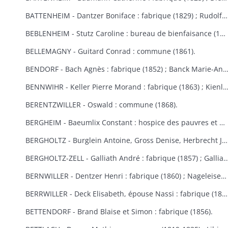
BATTENHEIM - Dantzer Boniface : fabrique (1829) ; Rudolf : commune (1845).
BEBLENHEIM - Stutz Caroline : bureau de bienfaisance (1865-1866).
BELLEMAGNY - Guitard Conrad : commune (1861).
BENDORF - Bach Agnès : fabrique (1852) ; Banck Marie-Anne : commune 
BENNWIHR - Keller Pierre Morand : fabrique (1863) ; Kienlen François Joseph : fabrique (1864) ; Simon Jean André : fabr
BERENTZWILLER - Oswald : commune (1868).
BERGHEIM - Baeumlix Constant : hospice des pauvres et bureau de bienfaisance (1868) ; Blumberger Catherine, épouse Spiehlmann : hospice (1854) ; Bisch Catherine, Burruth Ursule : fabrique (1826) ; Dreyfus Salomon : pauvres israélites (1867) ; Einholtz Clément et Antoine : hospice (1833) ; Fleury Marie-Anne, épouse Schmitt : fabrique (1847) ; Frantz Louis : fabrique (1830) ; Fuchs Marie-Louise : fabrique (1809-1813) ; Gerber Georges : bureau de bienfaisance et fabrique (1869-1870) ; Graber Hélène : fabrique et bureau de bienfaisance (1831) ; Graber Jacobé, épouse Maderer : fabrique (1830) ; Herb Joseph : fabrique et hospice (1813-1826) ; Kauffeisen : pauvres (1828) ; Leiehel Martin : bureau de bienfaisance (1869) ; Rumpler Clément : hospice (1841) ; Schmitt Joseph : hospice (1852) ; Schuler Catherine : fabrique (1868) ; Spihlmann Barbe : fabrique (1859) ; Thomas Madeleine : fabrique et pauvres (1841) ; Troestler Joseph : fabrique (1865) ; Umbdenstock Maximin : fabrique (1850) ; Untz Madeleine : fabrique (1869) ; Windoltz Thérèse : fabrique (1847) : Zimmermann Anne-Marie : hospice (1833).
BERGHOLTZ - Burglein Antoine, Gross Denise, Herbrecht Joseph, Peter Joseph, Tresch Maurice, Zissler Xavier : commune (1844) ; Kuntz Charles : fabrique (1867) ; Ruck Michel, Schill Marie-Anne : fabrique (1866).
BERGHOLTZ-ZELL - Galliath André : fabrique (1857) ; Galliath Joseph : fabrique (1830) ; Koch Joseph : fabrique (1832) ; Meyer Madeleine : fabrique (1868) ; Reck Nicolas : commune (1861) ; Riegert Françoise, épouse Striess : fabrique (1856) ; Steyer Josep
BERNWILLER - Dentzer Henri : fabrique (1860) ; Nageleisen Michel : fabrique (1857).
BERRWILLER - Deck Elisabeth, épouse Nassi : fabrique (1838) ; Freyburger Brigitte, épouse Neff : fabrique (1836) ; Koehl Brigitte, épouse Wintenberger : fabrique (1841) ; Nass Marie-Anne, épouse Muller : fabrique (1825) ; Schmitt Jean : fabrique (1838) ; Stocker Thibaud : fabrique (1855) ; Weinmann Thiébaut : fabriques de Berrwiller et Riedisheim (1850) ; Woehl Blaise : fabrique (1825) ; Wolffelsberger Anne-Marie et Anastase : fabrique (1840-1842) .
BETTENDORF - Brand Blaise et Simon : fabrique (1856).