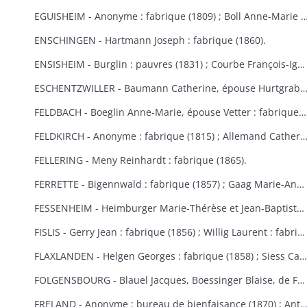
EGUISHEIM - Anonyme : fabrique (1809) ; Boll Anne-Marie : bureau de bienfaisance (1829) ; Brucker François Joseph : fabrique (1846) ; Burglin François Xavier : fabrique (1831) ; Hertzog, de Logelbach, Wehrlé Antoine : hospice (1863) ; Ludwig Jean : fabrique (1829) ; Meyer Véronique : fabrique (1809) ; Raffat Ignace : bureau de bienfaisance (fondation Boll, 1
ENSCHINGEN - Hartmann Joseph : fabrique (1860).
ENSISHEIM - Burglin : pauvres (1831) ; Courbe François-Ignace : pauvres (1834) ; Goeb Thérèse : fabrique (1870) ; Hobig Joseph, Roth Catherine : fabrique (1832) ; Kaistling Françoise : fabrique (1820) ; Krafft Charles : fabrique (1861) ; Mordilliat Marguerite : fabrique (1835) ; Mutz Anne-Marie : fabrique et pauvres (1833) ; Rumbach Catherine, épouse Schmitt : fabrique (1836) ; Zeller Thérèse : bureau de bienfaisance (1848).
ESCHENTZWILLER - Baumann Catherine, épouse Hurtgraber : fabrique (1849) ; Butsch Henri, Sibus Françoise : fabrique (1855) ; Ernst Jean-Baptiste : fabrique (1853) ; Jeltsch Pancrace : bureau de bienfaisance (1865) ; Rieter Jean-Baptiste : pauvres (1842) ; Wolff Agathe, ép
FELDBACH - Boeglin Anne-Marie, épouse Vetter : fabrique et pauvres (1850-1853).
FELDKIRCH - Anonyme : fabrique (1815) ; Allemand Catherine : fabrique (1840) ; Friess Marie-Anne : fabrique de Bollwiller et Feldkirch (1825) (voir aussi Bollwiller) ; Geiller Apolline, épouse Riber : fabrique (1847) ; Neff Etienne, Michel Madeleine, épouse Martin, de Bollwiller : fabrique (1834) ; Pfulb François-Joseph : fabriques de Feldkirch et Bollwiller (1819) ; Pfulb Rémi, de Bollwiller : fabrique (1835-1846) ; épouse Pfulb Richard, Mayer Catherine, épouse Zagula, Strieh Elisabeth, épouse Fries : fabrique (1838) ; Strub Rémi, père, Durwell Jean-Adam : fabrique (183
FELLERING - Meny Reinhardt : fabrique (1865).
FERRETTE - Bigennwald : fabrique (1857) ; Gaag Marie-Anne : bureau de bienfaisance et fabrique de Traubach-le-Haut (1869-1870) ; Gerbaulet Guillaume : bureau de bienfaisance et commune (1845-1858) ; Koechlin André : bureau de bienfaisance (1847) ; Schirmer, de Colmar : bureau de bienfaisance (1847).
FESSENHEIM - Heimburger Marie-Thérèse et Jean-Baptiste : fabrique (1862-1868) ; Schönauer Jacques : fabrique (1845).
FISLIS - Gerry Jean : fabrique (1856) ; Willig Laurent : fabrique (1853).
FLAXLANDEN - Helgen Georges : fabrique (1858) ; Siess Catherine, épouse Meyer : fabrique (1846) ; Steib Catherine, épouse Helgen : fabrique (1854) ; Steib Elisabeth, épouse Sies : fabrique (1851).
FOLGENSBOURG - Blauel Jacques, Boessinger Blaise, de Folgensbourg, Linder Anne-Marie, épouse Duringer, Moser, de Hagenthal-le-Haut, Runser Jacques, Runser Simon, héritiers Studer Philippe, Thannberger de Blotzheim : fabrique (1834-1839) ; Wicky Marie-Anne : commune (1865).
FRELAND - Anonyme : bureau de bienfaisance (1870) ; Antoine Jean-Nicolas : bureau de bienfaisance (1862) ; Bertrand Catherine : commune, fabrique et école (1823) ; Bertrand Marie-Catherine : fabrique (1853) ; Herqué Antoine : bureau