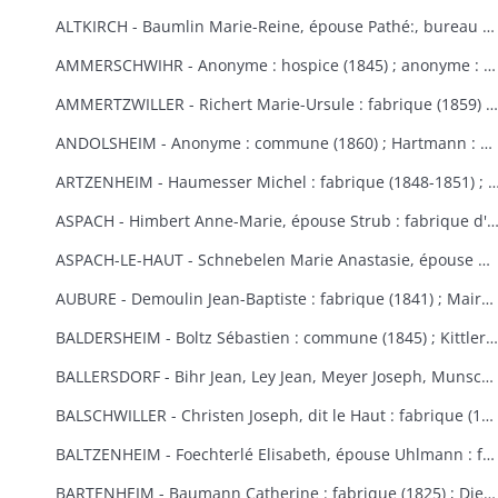
ALTKIRCH - Baumlin Marie-Reine, épouse Pathé:, bureau de bienfaisance (1803) ; Baur Reine-Catherine, épouse Schneider : hospice, bureau de bienfaisance, fabrique (1841-1845) ; Bisel : hospice Saint-Morand (1849) ; Caisse d'Epargne (1) : hospice (1850-1855) ; Eberlin Joseph : hospice Saint-Morand (1844) ; Enderlin Antoine, de Durlinsdorf : hospice (1859) ; Erny : fabrique (1865) (voir aussi Thann) ; Friburger Anne-Marie, épouse Remus : hospice (1865) ; Fritsch Morand : hospice Saint-Morand (1857-1859) ; Garrosse François-Marie : bureau de bienfaisance (1802) ; Garozzi Antoine, Henner Thomas Valentin, Kiene Marie-Anne : fabrique (1813) ; Garozzi Rosalie, épouse Durthaller : hospice civil (1850) ; Gilardoni Joseph : hospice (1864) ; Haenner Xavier : fabrique (1843-1844) ; Hartmann Jean, Kiene Marie-Elisabeth : fabrique (1819) ; Hennige, curé, Reininger Elma : hospice (1855-1862) ; Hiltenbrand Marie-Salomé : hospice Saint-Morand (1854) ; Jourdain Xavier : hospice et pauvres (1854-1867) ; Kauffmann Antoine : fabrique (1814-1817) ; Koechlin André : pauvres (1854) ; Koechlin André, de Mulhouse : commune (1860) ; Loetscher : hospice Saint-Morand (1851) ; Mildner Antoine-François : hospice Saint-Morand (1831-1832) ; Mulhaupt Anne-Marie : hospice Saint-Morand (1844) ; Neef François-Joseph : fabrique (1809) ; Platel Louise : hospice et bureau de bienfaisance (1867) ; Reininger Emma-Joséphine : hospice Saint-Morand (1855) ; Reininger Marie-Françoise : bureau de bienfaisance et fabrique (1866-1868) ; Roemer Georges, curé : hospice Saint-Morand (1868-1869) ; Rudler Euphémie : hospice Saint-Morand (1869-1870) ; Sauthier : hospice Saint-Morand (1856-1857) ; Schirlin, curé de Bouxwiller : hospice Saint-Morand (1868) ; Stouff Jean-Pierre : hospice Saint-Morand (1832-1833) ; Zobel Morand : hospice Saint-Morand (1859).
AMMERSCHWIHR - Anonyme : hospice (1845) ; anonyme : hospice (1860) ; anonyme : hospice (1860) ; anonyme : hospice (1868) ; anonyme : hospice (1868) ; Bertrand Catherine, religieuse à Ensisheim : hospice (1833-1835) ; Bessler Anne-Marie, épouse Hartmann : hospice et fabrique (1848-1852) ; Bressler Elisabeth : fabrique (1840) ; Bressler Jean-Jacques, curé de Zimmerbach : hospice (1849) ; Custor François-Joseph, abbé : hospice (1822-1823) ; famille Demangeat, des Trois-Epis : hospice (1866) ; Gasser Barbe et François-Martin : hospice et fabrique (1842-1843) ; héritiers Gerber : hospice (1853-1855) ; Gerber Anne-Marie, épouse Muller : hospice (1870) ; Giroud Françoise, épouse Langlais : hospice et fabrique (1838-1845) ; Gottelman François-Joseph : chapelle des Trois-Epis (1824) ; Hartmann Martin : hospice (1851) ; Hildenfinck Joseph : hospice (1869) ; Kast Jean-Baptiste : fabrique (1865) ; Klein François-Joseph : hospice (1820-1821) ; Klein Marguerite, épouse Schielé : hospice, pauvres et fabrique (1844) ; Hamberger Françoise, épouse Bueb dit Dubois : fabrique (1846) ; Leimbach Sébastien : hospice (1835) ; Meg Sébastien : fabrique et pauvres (1828) ; Saltzmann Anne-Marie, épouse Heinrich : fabrique (1869-1870) ; Schielé Alexandre : hospice et pauvres (1828) ; Schwindenhammer Jacques : hospice (1852) ; Simonin : fabrique et pauvres (1832) ; Simonis Catherine, veuve Simonis, épouse Vejux : fabrique (1850) ; Thomann Marie-Ursule : pauvres et hospice (1838) ; Thomann Martin et Anne-Marie, son épouse : hospice (1858) ; Ulrich Catherine, épouse Kast le Vieux : hospice (1848-1852).
AMMERTZWILLER - Richert Marie-Ursule : fabrique (1859) ; Wolff Elisabeth, épouse Hinderer : pauvres d'Ammertzwiller et de Spechbach-le-Bas et fabrique d'Ammertzwiller (1854).
ANDOLSHEIM - Anonyme : commune (1860) ; Hartmann : bureau de bienfaisance (1858) ; Neubuck (de) Marie-Ursule, épouse de Mouge : fabrique (1851) ; Schuller Mathias, dit le Vieux ou le Settier : consistoire protestant (1814).
ARTZENHEIM - Haumesser Michel : fabrique (1848-1851) ; Mangold Louis Benjamin; fa
ASPACH - Himbert Anne-Marie, épouse Strub : fabrique d'Aspach et de Heidwiller
ASPACH-LE-HAUT - Schnebelen Marie Anastasie, épouse Durwell, de Thann : enfants indigents (1867-1868).
AUBURE - Demoulin Jean-Baptiste : fabrique (1841) ; Maire Marie-Elisabeth : fabrique (1864-1865) ; Raffner Catherine : fabrique (1860) ; Stortz André : fabrique (1852-1853) ; Thiriet Jean Antoine : fabrique (1846-1847).
BALDERSHEIM - Boltz Sébastien : commune (1845) ; Kittler Marie-Anne et Françoise : fabrique (1825-1843).
BALLERSDORF - Bihr Jean, Ley Jean, Meyer Joseph, Munsch Jean : commune (1826) ; Fridolin Fortuné, Krafft Louis : fabrique (1826) ; Schwartz François-Joseph, Weist Agathe, épouse Schwartz : commune (1830) ; Walter Sébastien : fabrique (1841) ; Zinck Georges-Bernard : fabrique (1824).
BALSCHWILLER - Christen Joseph, dit le Haut : fabrique (1853).
BALTZENHEIM - Foechterlé Elisabeth, épouse Uhlmann : fabrique (1851) ; Klinger Jean : fabrique (1851).
BARTENHEIM - Baumann Catherine : fabrique (1825) ; Dietschi Anne-Marie, épouse Kirchherr : fabrique (1840) ; Epinay (d') Nicolas : commune (1824-1829) ; Erblang Joseph et Loll Ursule, épouse Erblang : fabrique (1840) ; Hassler Catherine : fabrique (1833) ; Hertzog Grégoire et Catherine : fabrique (1838) ; Kaiflin Anne-Marie, épouse Arnolt : fabrique (1825-1829) ; Kielwasser Marie-Anne : fabrique (1832) ; Koenig Antoine, Kaifflin Jacques : fabrique (1838) ; Koenig Ursule : fabrique (1829) ; Koenig Jean-Georges : fabrique (1832) ; Landauer Anne et Madeleine : fabrique (1833) ; Marquart Michel et Tschill Catherine, épouse Marquart : fabrique (1821) ; Schibeny Louis, Jacques et Jean : fabrique (1821) ; Schultz Jeanne, épouse Kanengieser : fabrique (1840) ; Studer Marie Ursule, épouse Wild : fabrique (1832) ; Walch Anne-Marie, épouse Lang : fabrique (1829).