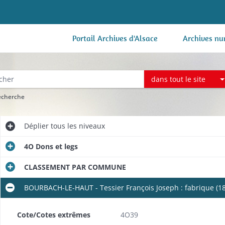
Portail Archives d'Alsace
Archives nu
dans tout le site
recherche
Déplier
tous les niveaux
4O Dons et legs
CLASSEMENT PAR COMMUNE
BOURBACH-LE-HAUT - Tessier François Joseph : fabrique (18
Cote/Cotes extrêmes
4O39
e (1817-1818).