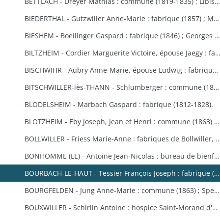
BETTLACH - Dreyer Mathias : commune (1819-1835) ; Libis Anne-Marie : fabrique (1854) ; Springenfeld Jacques : commune (1819).
BIEDERTHAL - Gutzwiller Anne-Marie : fabrique (1857) ; Martin Jacques : fabrique et école (1848).
BIESHEM - Boeilinger Gaspard : fabrique (1846) ; Georges Agathe : fabrique (1852) ; Kuettler Marie-Anne, épouse Studer : fabrique (1828) ; Meglin Isidore : fabrique (1847) ; Schmitt Marie-Anne, épouse Gamp : fabrique (1841).
BILTZHEIM - Cordier Marguerite Victoire, épouse Jaegy : fabrique 
BISCHWIHR - Aubry Anne-Marie, épouse Ludwig : fabrique (1854-1858) ; Broly Joseph : fabrique (1848) ; Frich Marie-Madeleine : fabrique (1852) ; Jourdain Marie-Claire, épouse Helmlinger : fabrique (1857-1860) ; Steib Mathias : commune (1852).
BITSCHWILLER-lès-THANN - Schlumberger : commune (1867).
BLODELSHEIM - Marbach Gaspard : fabrique (1812-1828).
BLOTZHEIM - Eby Joseph, Jean et Henri : commune (1863) ; Hertzog Jean Antoine : bureau de bienfaisance (1851) ; Moser Ursule : fabrique (1851) ; Rein Madeleine et Rein ?, épouse Berra : bureau de bienfaisance (1862-1867) ; Schermesser Guillaume : pauvres (1853) ; Thannberger Jean : commune (1861) ; Verger (de) Jean-Baptiste et de Noël Annette, épouse de Verger : pauvres (1853).
BOLLWILLER - Friess Marie-Anne : fabriques de Bollwiller, de Feldkirch et de 
BONHOMME (LE) - Antoine Jean-Nicolas : bureau de bienfaisance (1862-1865) ; Cowreau Jean-Baptiste : fabrique (1846-1857) ; Herque Marie, épouse Jeanclaude : commune (1855) ; Humbert Jean-Baptiste : fabrique (1859) ; Simon Jean-Baptiste (1846) ; Vautrinot Marie-Marguerite, épouse Sitte : pauvres (1853).
BOURBACH-LE-HAUT - Tessier François Joseph : fabrique (1853).
BOURGFELDEN - Jung Anne-Marie : commune (1863) ; Spenlihauer Christophe : commune (1869).
BOUXWILLER - Schirlin Antoine : hospice Saint-Morand d'Altkirch (1867) ; Stehlin François Joseph : fabriques de Bouxwiller et de Raedersdorf (1854).