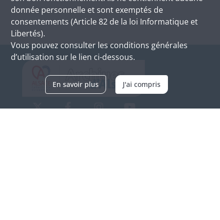
donnée personnelle et sont exemptés de
consentements (Article 82 de la loi Informatique et
Libertés).
Vous pouvez consulter les conditions générales
d’utilisation sur le lien ci-dessous.
En savoir plus
J'ai compris
Archives d'Alsace - Site de Colmar
Bâtiment M / Cité administrative
3, rue Fleischhauer
F-68026 COLMAR
(+33) 3 89 21 97 00
Nous contacter