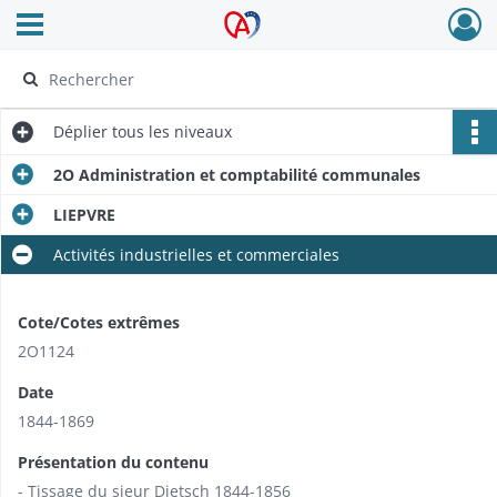
Ouvrir le menu déroulant
Archives Alsace - Colmar
Déplier
tous les niveaux
2O Administration et comptabilité communales
LIEPVRE
Activités industrielles et commerciales
Cote/Cotes extrêmes
2O1124
Date
1844-1869
Présentation du contenu
- Tissage du sieur Dietsch 1844-1856