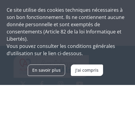
Ce site utilise des
cookies
techniques nécessaires à
son bon fonctionnement. Ils ne contiennent aucune
donnée personnelle et sont exemptés de
consentements (Article 82 de la loi Informatique et
Libertés).
Vous pouvez consulter les conditions générales
d’utilisation sur le lien ci-dessous.
En savoir plus
J'ai compris
Archives d'Alsace - Site de Colmar
Bâtiment M / Cité administrative
3, rue Fleischhauer
F-68026 COLMAR
(+33) 3 89 21 97 00