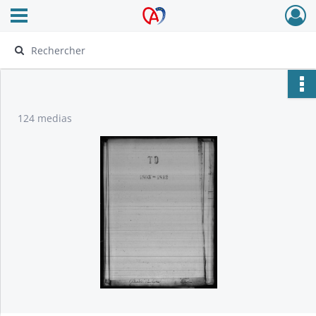
Ouvrir le menu déroulant
Archives Alsace - Colmar
124 medias