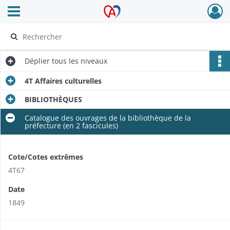
Ouvrir le menu déroulant
Archives Alsace - Colmar
Déplier
tous les niveaux
4T Affaires culturelles
BIBLIOTHÈQUES
Catalogue des ouvrages de la bibliothèque de la
préfecture (en 2 fascicules)
Cote/Cotes extrêmes
4T67
Date
1849