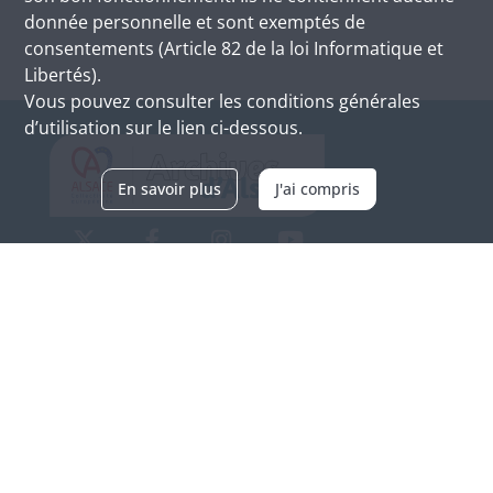
donnée personnelle et sont exemptés de
consentements (Article 82 de la loi Informatique et
Libertés).
Vous pouvez consulter les conditions générales
d’utilisation sur le lien ci-dessous.
En savoir plus
J'ai compris
Archives d'Alsace - Site de Colmar
Bâtiment M / Cité administrative
3, rue Fleischhauer
F-68026 COLMAR
(+33) 3 89 21 97 00
Nous contacter