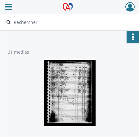
Ouvrir le menu déroulant
Archives Alsace - Colmar
31 medias