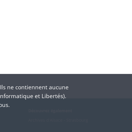
Ils ne contiennent aucune
nformatique et Libertés).
ous.
Découvrez également
Archives d'Alsace - Strasbourg