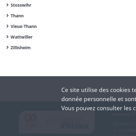
Stosswihr
Thann
Vieux-Thann
Wattwiller
Zillisheim
Ce site utilise des
cookies
te
donnée personnelle et sont 
Vous pouvez consulter les co
Archives d'
Bâtiment M 
3, rue Flei