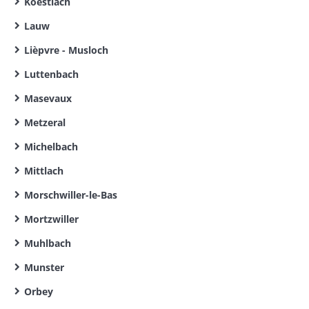
Koestlach
Lauw
Lièpvre - Musloch
Luttenbach
Masevaux
Metzeral
Michelbach
Mittlach
Morschwiller-le-Bas
Mortzwiller
Muhlbach
Munster
Orbey