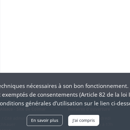
chniques nécessaires à son bon fonctionnement. 
exemptés de consentements (Article 82 de la loi I
nditions générales d’utilisation sur le lien ci-dess
Alsace - Site de Colmar
Horaires d'ouverture
/ Cité administrative
Du mardi au vendredi
En savoir plus
J'ai compris
schhauer
en continu de 9h à 17h