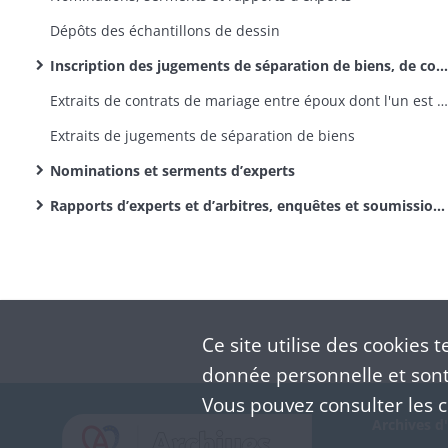
Dépôts des échantillons de dessin
Inscription des jugements de séparation de biens, de contrats de mariage entre époux dont l'un est commerçant, de déclaration de cessation de fonction d'agent de change, d'actes d'émancipation de mineurs
Extraits de contrats de mariage entre époux dont l'un est commerçant
Extraits de jugements de séparation de biens
Nominations et serments d’experts
Rapports d’experts et d’arbitres, enquêtes et soumissions de cautions, autorisations de ventes aux enchères
Ce site utilise des
cookies
te
donnée personnelle et sont 
Vous pouvez consulter les co
Archives d'