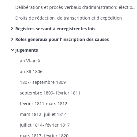
Délibérations et procès-verbaux d'administration: élections des membres, prestations de serment, procès-verbaux relatifs aux faillites, nominations de courtiers
Droits de rédaction, de transcription et d'expédition
Registres servant à enregistrer les lois
Rôles généraux pour l'inscription des causes
Jugements
an VI-an XI
an XII-1806
1807- septembre 1809
septembre 1809- février 1811
février 1811-mars 1812
mars 1812- juillet 1814
juillet 1814- février 1817
mars 1817- février 1820