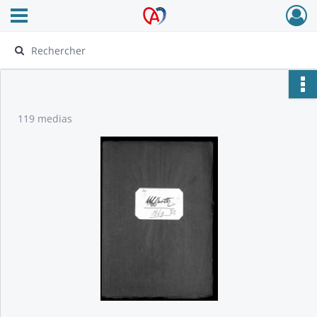
Ouvrir le menu déroulant
Archives Alsace - Colmar
119 medias