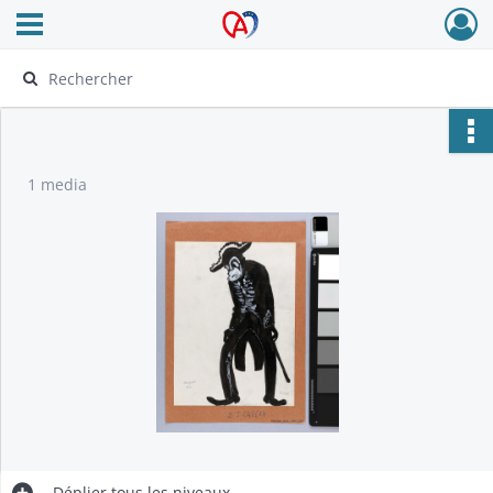
Ouvrir le menu déroulant
Archives Alsace - Colmar
1 media
Déplier
tous les niveaux