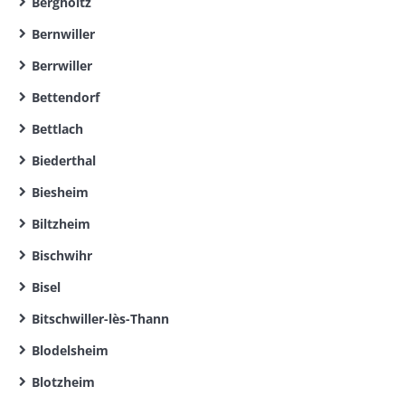
Bergholtz
Bernwiller
Berrwiller
Bettendorf
Bettlach
Biederthal
Biesheim
Biltzheim
Bischwihr
Bisel
Bitschwiller-lès-Thann
Blodelsheim
Blotzheim