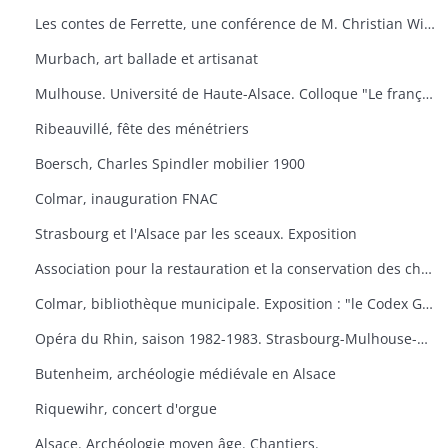
Les contes de Ferrette, une conférence de M. Christian Wilsdorf.
Murbach, art ballade et artisanat
Mulhouse. Université de Haute-Alsace. Colloque "Le français en Alsace
Ribeauvillé, fête des ménétriers
Boersch, Charles Spindler mobilier 1900
Colmar, inauguration FNAC
Strasbourg et l'Alsace par les sceaux. Exposition
Association pour la restauration et la conservation des châteaux du canton de Wintzenheim. "Portes ouvertes au Plixbourg
Colmar, bibliothèque municipale. Exposition : "le Codex Guta Sintram et le monde des couvents de Marbach et de Schwartzenthann
Opéra du Rhin, saison 1982-1983. Strasbourg-Mulhouse-Colmar
Butenheim, archéologie médiévale en Alsace
Riquewihr, concert d'orgue
Alsace. Archéologie moyen âge. Chantiers.