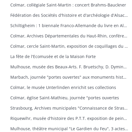
Colmar, collégiale Saint-Martin : concert Brahms-Bauckner
Fédération des Sociétés d'histoire et d'archéologie d'Alsace : les monuments ruraux d'Alsace
Schiltigheim : 1 biennale Franco-Allemande du livre en Alsace
Colmar, Archives Départementales du Haut-Rhin, conférence : Yves Bisch "Cet homme à surveiller
Colmar, cercle Saint-Martin, exposition de coquillages du monde
La fête de l'Ecomusée et de la Maison Forte
Mulhouse, musée des Beaux-Arts. F. Bruetschy, D. Dyminski, C. Gebhardt, B. Latuner, J.F. Nourisson, J.-C. Wallios
Marbach, journée "portes ouvertes" aux monuments historiques
Colmar, le musée Unterlinden enrichit ses collections
Colmar, église Saint-Mathieu, journée "portes ouvertes
Strasbourg, Archives municipales "Connaissance de Strasbourg
Riquewihr, musée d'histoire des P.T.T. exposition de peintures sous-verre
Mulhouse, théâtre municipal "Le Gardien du Feu", 3 actes et 4 tableaux d'après le roman d'Anatole le Braz