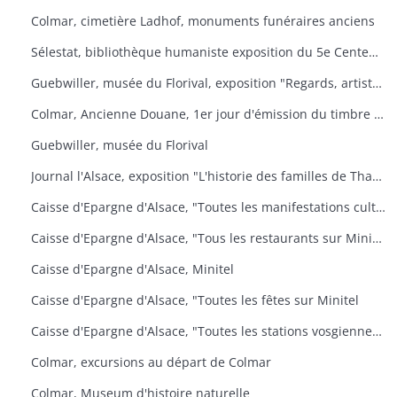
Colmar, cimetière Ladhof, monuments funéraires anciens
Sélestat, bibliothèque humaniste exposition du 5e Centenaire de la mort de Jean Mentel
Guebwiller, musée du Florival, exposition "Regards, artistes connus et méconnus de la collection Pierre et Denise Levy
Colmar, Ancienne Douane, 1er jour d'émission du timbre poste Croix-Rouge
Guebwiller, musée du Florival
Journal l'Alsace, exposition "L'historie des familles de Thann, de sa seigneurie et du baillage de Saint Amarin
Caisse d'Epargne d'Alsace, "Toutes les manifestations culturelles sur Minitel
Caisse d'Epargne d'Alsace, "Tous les restaurants sur Minitel
Caisse d'Epargne d'Alsace, Minitel
Caisse d'Epargne d'Alsace, "Toutes les fêtes sur Minitel
Caisse d'Epargne d'Alsace, "Toutes les stations vosgiennes sur Minitel
Colmar, excursions au départ de Colmar
Colmar, Museum d'histoire naturelle