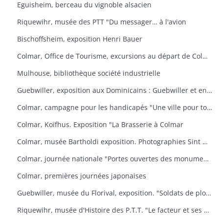
Eguisheim, berceau du vignoble alsacien
Riquewihr, musée des PTT "Du messager… à l'avion
Bischoffsheim, exposition Henri Bauer
Colmar, Office de Tourisme, excursions au départ de Colmar
Mulhouse, bibliothèque société industrielle
Guebwiller, exposition aux Dominicains : Guebwiller et environs
Colmar, campagne pour les handicapés "Une ville pour tous
Colmar, Koïfhus. Exposition "La Brasserie à Colmar
Colmar, musée Bartholdi exposition. Photographies Sint Niklaas
Colmar, journée nationale "Portes ouvertes des monuments historiques" (organisée par l'AREHC et le lycée Bartholdi)
Colmar, premières journées japonaises
Guebwiller, musée du Florival, exposition. "Soldats de plomb
Riquewihr, musée d'Histoire des P.T.T. "Le facteur et ses métamorphoses