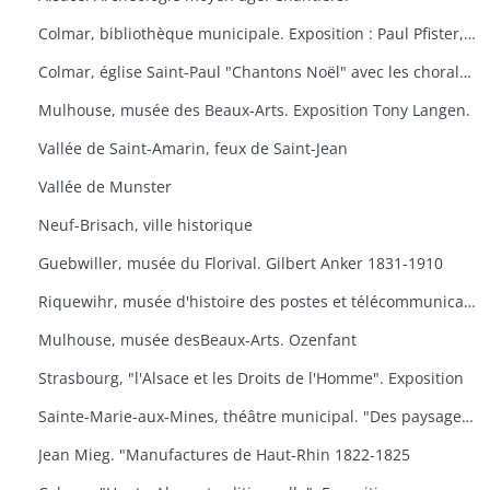
Colmar, bibliothèque municipale. Exposition : Paul Pfister, ex-libris e travaux littéraires.
Colmar, église Saint-Paul "Chantons Noël" avec les chorales "A Cœur Joie" de Colmar, la cantilene, la chanterie de l'école nationale de musique et les chorales scolaires d'Ingersheim.
Mulhouse, musée des Beaux-Arts. Exposition Tony Langen.
Vallée de Saint-Amarin, feux de Saint-Jean
Vallée de Munster
Neuf-Brisach, ville historique
Guebwiller, musée du Florival. Gilbert Anker 1831-1910
Riquewihr, musée d'histoire des postes et télécommunications, dernières acquisitions
Mulhouse, musée desBeaux-Arts. Ozenfant
Strasbourg, "l'Alsace et les Droits de l'Homme". Exposition
Sainte-Marie-aux-Mines, théâtre municipal. "Des paysages, des hommes, des traditions
Jean Mieg. "Manufactures de Haut-Rhin 1822-1825