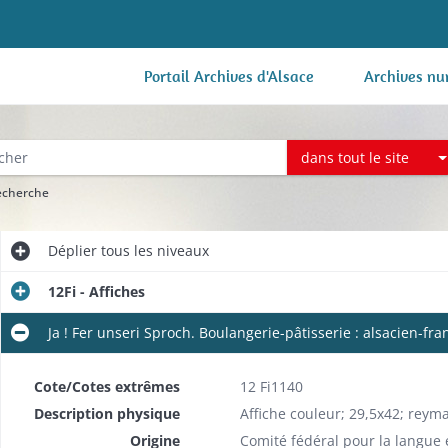
Portail Archives d'Alsace
Archives nu
dans tout le site
recherche
Déplier
tous les niveaux
12Fi - Affiches
Ja ! Fer unseri Sproch. Boulangerie-pâtisserie : alsacien-fra
Cote/Cotes extrêmes
12 Fi1140
Description physique
Affiche couleur; 29,5x42; rey
Origine
Comité fédéral pour la langue e