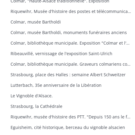
Colmar, "Haute-Alsace traditionnelle". Exposition
Riquewihr, Musée d'histoire des postes et télécommunications. "Facteur ? L'Europe s'il-vous-plaît
Colmar, musée Bartholdi
Colmar, musée Bartholdi, monuments funéraires anciens
Colmar, bibliothèque municipale. Exposition "Colmar et l'Ex-lbiris
Ribeauvillé, vernissage de l'exposition Saint-Ulrich
Colmar, bibliothèque municipale. Graveurs colmariens contemporains
Strasbourg, place des Halles : semaine Albert Schweitzer
Lutterbach, 35e anniversaire de la Libération
Le Vignoble d'Alsace.
Strasbourg, la Cathédrale
Riquewihr, musée d'histoire des PTT. "Depuis 150 ans le facteur de campagne
Eguisheim, cité historique, berceau du vignoble alsacien