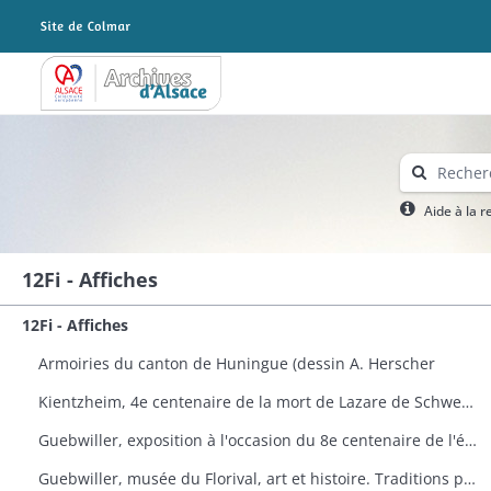
Archives Alsace - Colmar
Aide à la 
12Fi - Affiches
12Fi - Affiches
Armoiries du canton de Huningue (dessin A. Herscher
Kientzheim, 4e centenaire de la mort de Lazare de Schwendi
Guebwiller, exposition à l'occasion du 8e centenaire de l'église Saint-Léger
Guebwiller, musée du Florival, art et histoire. Traditions populaires céramiques de Théodore Deck