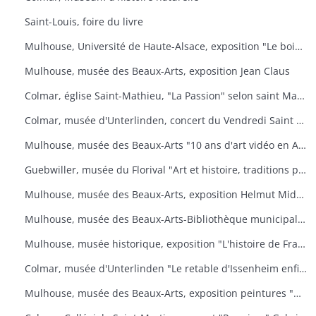
Saint-Louis, foire du livre
Mulhouse, Université de Haute-Alsace, exposition "Le bois, un art de vivre
Mulhouse, musée des Beaux-Arts, exposition Jean Claus
Colmar, église Saint-Mathieu, "La Passion" selon saint Matthieu
Colmar, musée d'Unterlinden, concert du Vendredi Saint "La Passion selon saint Jean
Mulhouse, musée des Beaux-Arts "10 ans d'art vidéo en Allemagne, 1976-1986
Guebwiller, musée du Florival "Art et histoire, traditions populaires céramiques" de Théodore Deck
Mulhouse, musée des Beaux-Arts, exposition Helmut Middendorf
Mulhouse, musée des Beaux-Arts-Bibliothèque municipale "Danses macabres de Dürer à Dali" Collection de l'Université de Düsseldorf "L'homme et la mort
Mulhouse, musée historique, exposition "L'histoire de France illustrée
Colmar, musée d'Unterlinden "Le retable d'Issenheim enfin complet
Mulhouse, musée des Beaux-Arts, exposition peintures "Aime-moi