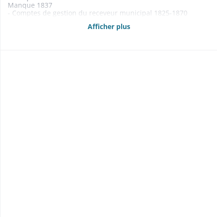
Manque 1837
- Comptes de gestion du receveur municipal 1825-1870
- Budgets 1861-1869
Afficher plus