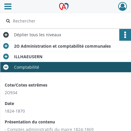
Ouvrir le menu déroulant
Archives Alsace - Colmar
Déplier
tous les niveaux
2O Administration et comptabilité communales
ILLHAEUSERN
Comptabilité
Cote/Cotes extrêmes
2O934
Date
1824-1870
Présentation du contenu
- Comptes administratifs du maire 1824-1869