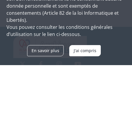
donnée personnelle et sont exemptés de
consentements (Article 82 de la loi Informatique et
Libertés).
Vous pouvez consulter les conditions générales
d’utilisation sur le lien ci-dessous.
En savoir plus
J'ai compris
Archives d'Alsace - Site de Colmar
Bâtiment M / Cité administrative
3, rue Fleischhauer
F-68026 COLMAR
(+33) 3 89 21 97 00
Nous contacter