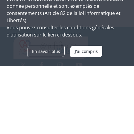
donnée personnelle et sont exemptés de
consentements (Article 82 de la loi Informatique et
Libertés).
Vous pouvez consulter les conditions générales
d’utilisation sur le lien ci-dessous.
En savoir plus
J'ai compris
Archives d'Alsace - Site de Colmar
Bâtiment M / Cité administrative
3, rue Fleischhauer
F-68026 COLMAR
(+33) 3 89 21 97 00
Nous contacter