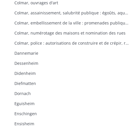
Colmar, ouvrages d'art
Colmar, assainissement, salubrité publique : égoûts, aqueducs servant à l'évacuation des eaux usées
Colmar, embellissement de la ville : promenades publiques, Champ de Mars, plantations d'arbres
Colmar, numérotage des maisons et nomination des rues
Colmar, police : autorisations de construire et de crépir, respect de l'alignement
Dannemarie
Dessenheim
Didenheim
Diefmatten
Dornach
Eguisheim
Enschingen
Ensisheim