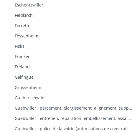
Eschentzwiller
Feldkirch
Ferrette
Fessenheim
Fislis
Franken
Fréland
Galfingue
Grussenheim
Gueberschwihr
Guebwiller : percement, élargissement, alignement, suppression de rues et places
Guebwiller : entretien, réparation, embellissement, assainissement des rues et places
Guebwiller : police de la voirie (autorisations de construire, tolérances, contraventions, délits, servitudes)