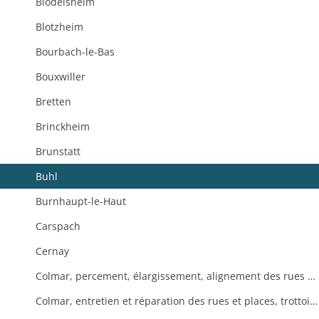
Blodelsheim
Blotzheim
Bourbach-le-Bas
Bouxwiller
Bretten
Brinckheim
Brunstatt
Buhl
Burnhaupt-le-Haut
Carspach
Cernay
Colmar, percement, élargissement, alignement des rues et places
Colmar, entretien et réparation des rues et places, trottoirs, rigoles, pavage, enlèvement des immondices