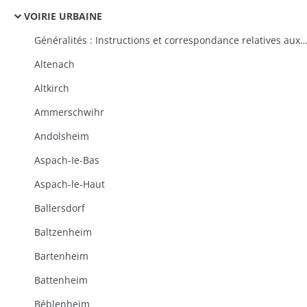
VOIRIE URBAINE
Généralités : Instructions et correspondance relatives aux plans généraux d'alignement des villes, à l'ouverture, à l'élargissement et à l'alignement des rues, à la propriété des routes impériales et départementales dans les traverses des villes, à 
Altenach
Altkirch
Ammerschwihr
Andolsheim
Aspach-Ie-Bas
Aspach-le-Haut
Ballersdorf
Baltzenheim
Bartenheim
Battenheim
Béblenheim