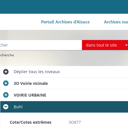
Portail Archives d'Alsace
Archives nu
dans tout le site
recherche
Déplier
tous les niveaux
3O Voirie vicinale
VOIRIE URBAINE
Buhl
Cote/Cotes extrêmes
3O877