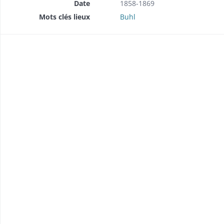
Date
1858-1869
Mots clés lieux
Buhl
l'éclairage public au gaz