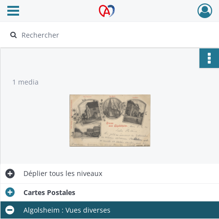
Ouvrir le menu déroulant
Archives Alsace - Colmar
1 media
Déplier
tous les niveaux
Cartes Postales
Algolsheim : Vues diverses