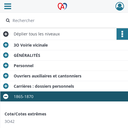
Ouvrir le menu déroulant
Archives Alsace - Colmar
Déplier
tous les niveaux
3O Voirie vicinale
GÉNÉRALITÉS
Personnel
Ouvriers auxiliaires et cantonniers
Carrières : dossiers personnels
1865-1870
Cote/Cotes extrêmes
3O42