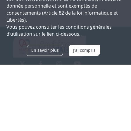
donnée personnelle et sont exemptés de
consentements (Article 82 de la loi Informatique et
Libertés).
Vous pouvez consulter les conditions générales
d’utilisation sur le lien ci-dessous.
En savoir plus
J'ai compris
Archives d'Alsace - Site de Colmar
Bâtiment M / Cité administrative
3, rue Fleischhauer
F-68026 COLMAR
(+33) 3 89 21 97 00
Nous contacter