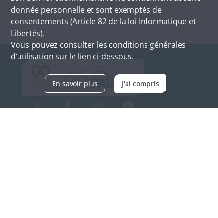
donnée personnelle et sont exemptés de
consentements (Article 82 de la loi Informatique et
Libertés).
Vous pouvez consulter les conditions générales
d’utilisation sur le lien ci-dessous.
En savoir plus
J'ai compris
Archives d'Alsace - Site de Colmar
Bâtiment M / Cité administrative
3, rue Fleischhauer
F-68026 COLMAR
(+33) 3 89 21 97 00
Nous contacter