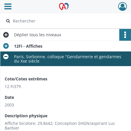
Ouvrir le menu déroulant
Archives Alsace - Colmar
Déplier
tous les niveaux
12Fi - Affiches
Paris, Sorbonne, colloque "Gendarmerie et gendarmes
du Xxe siècle
Cote/Cotes extrêmes
12 Fi379
Date
2003
Description physique
Affiche bicolore; 29,8x42; Conception SHGN/aspirant Luc
Barbier