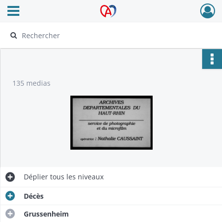
Ouvrir le menu déroulant
Archives Alsace - Colmar
135 medias
Déplier
tous les niveaux
Décès
Grussenheim