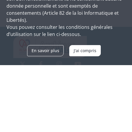
donnée personnelle et sont exemptés de
consentements (Article 82 de la loi Informatique et
Libertés).
Vous pouvez consulter les conditions générales
d’utilisation sur le lien ci-dessous.
En savoir plus
J'ai compris
Archives d'Alsace - Site de Colmar
Bâtiment M / Cité administrative
3, rue Fleischhauer
F-68026 COLMAR
(+33) 3 89 21 97 00
Nous contacter