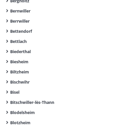
Bergholtz
Bernwiller
Berrwiller
Bettendorf
Bettlach
Biederthal
Biesheim
Biltzheim
Bischwihr
Bisel
Bitschwiller-lès-Thann
Blodelsheim
Blotzheim