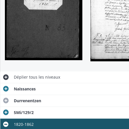
Déplier
tous les niveaux
Naissances
Durrenentzen
5Mi/129/2
1820-1862