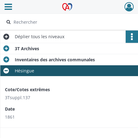
Ouvrir le menu déroulant
Archives Alsace - Colmar
Déplier
tous les niveaux
3T Archives
Inventaires des archives communales
Hésingue
Cote/Cotes extrêmes
3Tsuppl.137
Date
1861