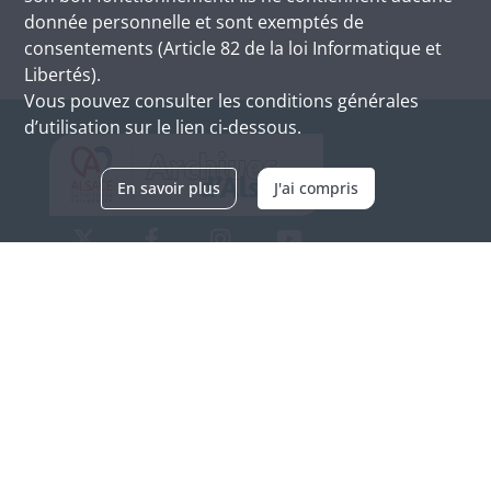
donnée personnelle et sont exemptés de
consentements (Article 82 de la loi Informatique et
Libertés).
Vous pouvez consulter les conditions générales
d’utilisation sur le lien ci-dessous.
En savoir plus
J'ai compris
Archives d'Alsace - Site de Colmar
Bâtiment M / Cité administrative
3, rue Fleischhauer
F-68026 COLMAR
(+33) 3 89 21 97 00
Nous contacter