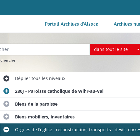
Portail Archives d'Alsace
Archives nu
dans tout le site
recherche
Déplier
tous les niveaux
280J - Paroisse catholique de Wihr-au-Val
Biens de la paroisse
Biens mobiliers, inventaires
Orgues de l’église : reconstruction, transports : devis, cor