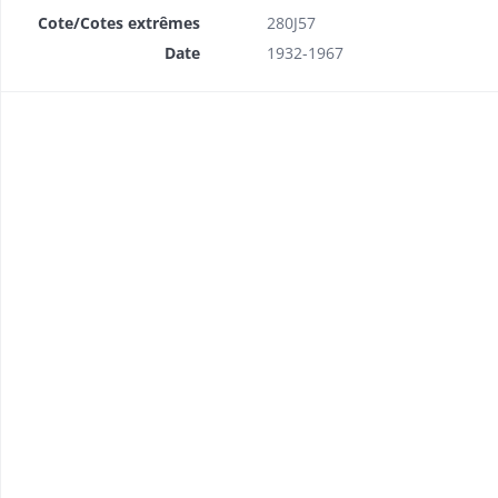
Cote/Cotes extrêmes
280J57
Date
1932-1967
Orgues de l’église : reconstruction, transports : devis, correspondance.
.