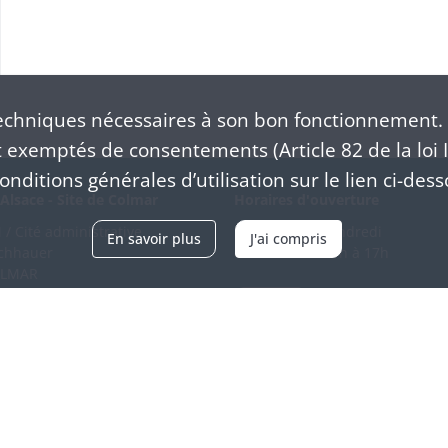
chniques nécessaires à son bon fonctionnement. 
exemptés de consentements (Article 82 de la loi I
nditions générales d’utilisation sur le lien ci-dess
Alsace - Site de Colmar
Horaires d'ouverture
/ Cité administrative
Du mardi au vendredi
En savoir plus
J'ai compris
schhauer
en continu de 9h à 17h
OLMAR
89 21 97 00
Venir
ntacter
Accessibilité
Crédits