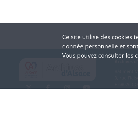
Ce site utilise des
cookies
te
donnée personnelle et sont 
Vous pouvez consulter les co
Archives d'
Bâtiment M 
3, rue Flei
F-68026 C
(+33) 3 
Nous co
Mentions légales
Politique de confidentialité
CGU