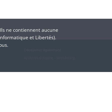
Ils ne contiennent aucune
nformatique et Libertés).
ous.
Découvrez également
Archives d'Alsace - Strasbourg