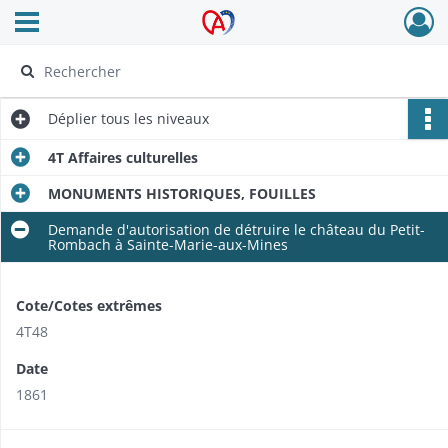
Ouvrir le menu déroulant
Archives Alsace - Colmar
Déplier
tous les niveaux
4T Affaires culturelles
MONUMENTS HISTORIQUES, FOUILLES
Demande d'autorisation de détruire le château du Petit-
Rombach à Sainte-Marie-aux-Mines
Cote/Cotes extrêmes
4T48
Date
1861