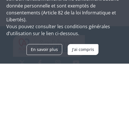
donnée personnelle et sont exemptés de
consentements (Article 82 de la loi Informatique et
Libertés).
Vous pouvez consulter les conditions générales
d’utilisation sur le lien ci-dessous.
En savoir plus
J'ai compris
Archives d'Alsace - Site de Colmar
Bâtiment M / Cité administrative
3, rue Fleischhauer
F-68026 COLMAR
(+33) 3 89 21 97 00
Nous contacter