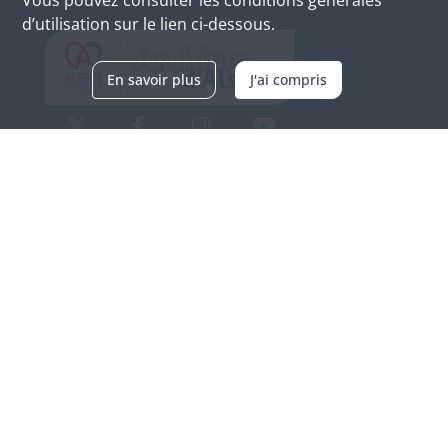
d’utilisation sur le lien ci-dessous.
En savoir plus
J'ai compris
Archives d'Alsace - Site de Colmar
Bâtiment M / Cité administrative
3, rue Fleischhauer
F-68026 COLMAR
(+33) 3 89 21 97 00
Nous contacter
Horaires d'ouverture
Du mardi au vendredi