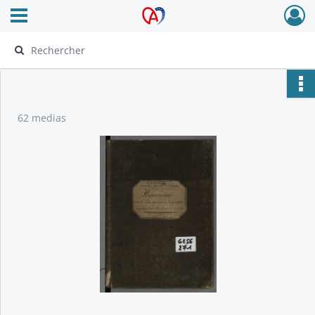
Ouvrir le menu déroulant
Archives Alsace - Colmar
62 medias