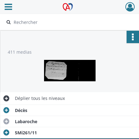
Ouvrir le menu déroulant
Archives Alsace - Colmar
411 medias
Déplier
tous les niveaux
Décès
Labaroche
5Mi261/11