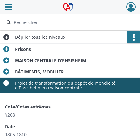
Ouvrir le menu déroulant
Archives Alsace - Colmar
Déplier
tous les niveaux
Prisons
MAISON CENTRALE D'ENSISHEIM
BÂTIMENTS, MOBILIER
Projet de transformation du dépôt de mendicité
d'Ensisheim en maison centrale
Cote/Cotes extrêmes
Y208
Date
1805-1810