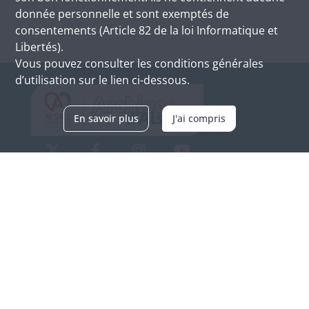
donnée personnelle et sont exemptés de
consentements (Article 82 de la loi Informatique et
Libertés).
Vous pouvez consulter les conditions générales
d’utilisation sur le lien ci-dessous.
En savoir plus
J'ai compris
Archives d'Alsace - Site de Colmar
Bâtiment M / Cité administrative
3, rue Fleischhauer
F-68026 COLMAR
(+33) 3 89 21 97 00
Nous contacter