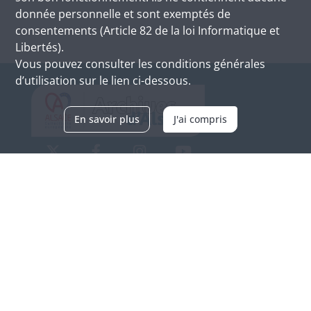
donnée personnelle et sont exemptés de
consentements (Article 82 de la loi Informatique et
Libertés).
Vous pouvez consulter les conditions générales
d’utilisation sur le lien ci-dessous.
En savoir plus
J'ai compris
Archives d'Alsace - Site de Colmar
Bâtiment M / Cité administrative
3, rue Fleischhauer
F-68026 COLMAR
(+33) 3 89 21 97 00
Nous contacter