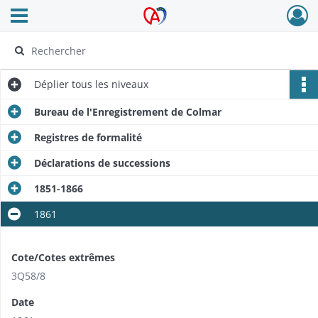
Ouvrir le menu déroulant
Archives Alsace - Colmar
Déplier
tous les niveaux
Bureau de l'Enregistrement de Colmar
Registres de formalité
Déclarations de successions
1851-1866
1861
Cote/Cotes extrêmes
3Q58/8
Date