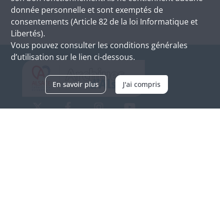
donnée personnelle et sont exemptés de
consentements (Article 82 de la loi Informatique et
Libertés).
Vous pouvez consulter les conditions générales
d’utilisation sur le lien ci-dessous.
En savoir plus
J'ai compris
Archives d'Alsace - Site de Colmar
Bâtiment M / Cité administrative
3, rue Fleischhauer
F-68026 COLMAR
(+33) 3 89 21 97 00
Nous contacter