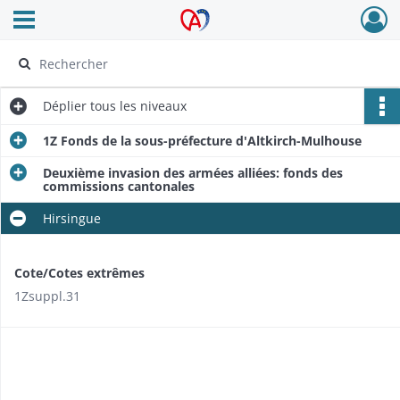
Ouvrir le menu déroulant
Archives Alsace - Colmar
Déplier
tous les niveaux
1Z Fonds de la sous-préfecture d'Altkirch-Mulhouse
Deuxième invasion des armées alliées: fonds des
commissions cantonales
Hirsingue
Cote/Cotes extrêmes
1Zsuppl.31