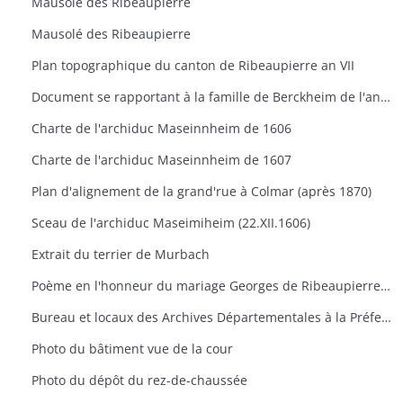
Mausolé des Ribeaupierre
Mausolé des Ribeaupierre
Plan topographique du canton de Ribeaupierre an VII
Document se rapportant à la famille de Berckheim de l'année 1517
Charte de l'archiduc Maseinnheim de 1606
Charte de l'archiduc Maseinnheim de 1607
Plan d'alignement de la grand'rue à Colmar (après 1870)
Sceau de l'archiduc Maseimiheim (22.XII.1606)
Extrait du terrier de Murbach
Poème en l'honneur du mariage Georges de Ribeaupierre et d'Agathe de Hanau 1623
Bureau et locaux des Archives Départementales à la Préfecture de Colmar
Photo du bâtiment vue de la cour
Photo du dépôt du rez-de-chaussée