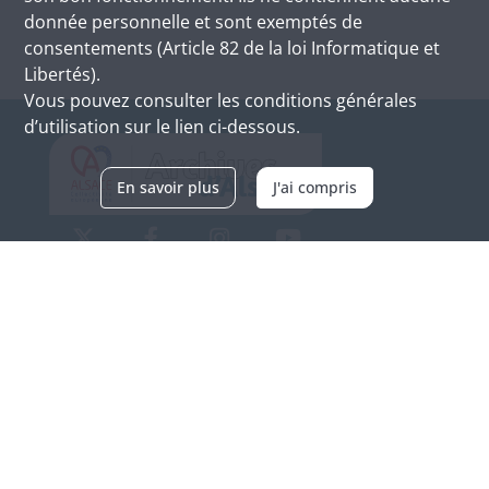
donnée personnelle et sont exemptés de
consentements (Article 82 de la loi Informatique et
Libertés).
Vous pouvez consulter les conditions générales
d’utilisation sur le lien ci-dessous.
En savoir plus
J'ai compris
Archives d'Alsace - Site de Colmar
Bâtiment M / Cité administrative
3, rue Fleischhauer
F-68026 COLMAR
(+33) 3 89 21 97 00
Nous contacter