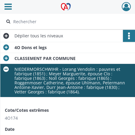
Ouvrir le menu déroulant
Archives Alsace - Colmar
Déplier
tous les niveaux
4O Dons et legs
CLASSEMENT PAR COMMUNE
NIEDERMORSCHWIHR - Lorang Vendolin : pauvres et
fabrique (1851) ; Meyer Marguerite, épouse Clo :
fabrique (1863) ; Noll Georges : fabrique (1865) ;
Roggenmoser Catherine, épouse Uhlmann, Petermann
Antoine-Xavier, Durr Jean-Antoine : fabrique (1830) ;
Vetter Georges : fabrique (1864).
Cote/Cotes extrêmes
4O174
Date