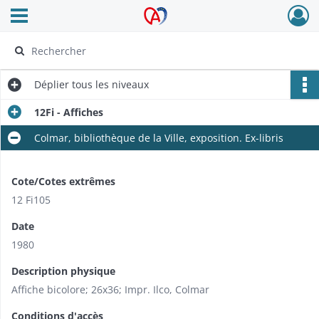
Ouvrir le menu déroulant
Archives Alsace - Colmar
Déplier
tous les niveaux
12Fi - Affiches
Colmar, bibliothèque de la Ville, exposition. Ex-libris
Cote/Cotes extrêmes
12 Fi105
Date
1980
Description physique
Affiche bicolore; 26x36; Impr. Ilco, Colmar
Conditions d'accès