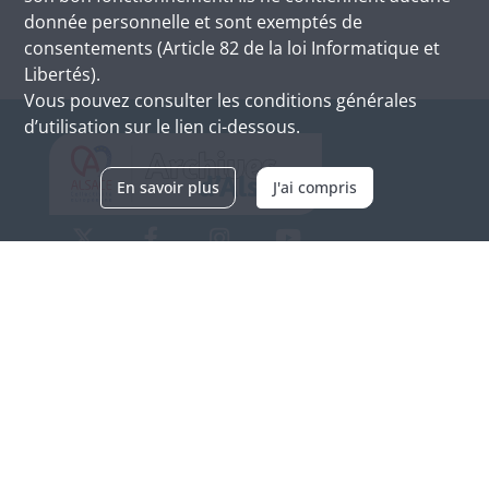
donnée personnelle et sont exemptés de
consentements (Article 82 de la loi Informatique et
Libertés).
Vous pouvez consulter les conditions générales
d’utilisation sur le lien ci-dessous.
En savoir plus
J'ai compris
Archives d'Alsace - Site de Colmar
Bâtiment M / Cité administrative
3, rue Fleischhauer
F-68026 COLMAR
(+33) 3 89 21 97 00
Nous contacter